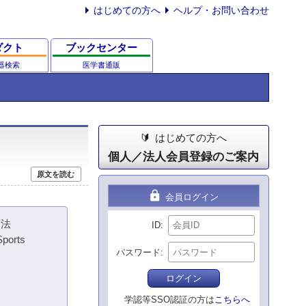
はじめての方へ
ヘルプ・お問い合わせ
ダクト
ブックセンター
器検索
医学書通販
はじめての方へ
個人／法人会員登録のご案内
原文を読む
lock
会員ログイン
療法
ID
Sports
パスワード
ログイン
学認等SSO認証の方は
こちらへ