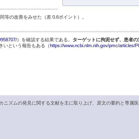
0と同等の改善をみせた（差 0.6ポイント）。
0958707/
）を確認する結果である。
ターゲットに拘泥せず、患者の
大きいという報告もある（
https://www.ncbi.nlm.nih.gov/pmc/articles
カニズムの発見に関する文献を主に取り上げ、原文の要約と専属医