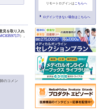
リモートログインは
こちらへ
ログインできない場合はこちらへ
意見を取り入れ
/PMC8359717/
）。
師のコメン