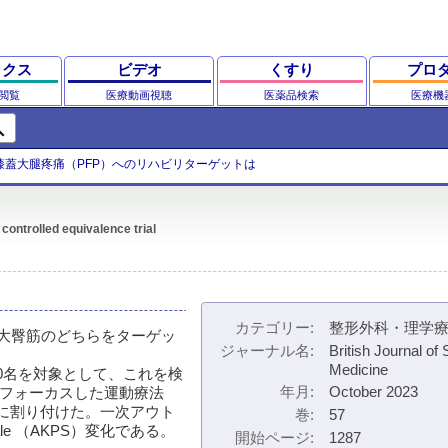
ックス
ビデオ
くすり
プロ
閲覧
医療動画視聴
医薬品検索
医療機
ch
膝蓋大腿疼痛（PFP）へのリハビリターゲットは
controlled equivalence trial
カテゴリー
整形外科・理学
と大臀筋のどちらをターゲッ
ジャーナル名
British Journal of 
Medicine
患者200名を対象として、これを検
年月
October 2023
にフォーカスした運動療法
に割り付けた。一次アウト
巻
57
cale （AKPS）変化である。
開始ページ
1287