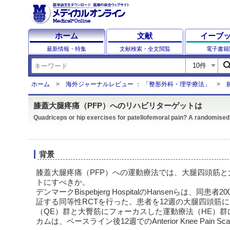
ホーム
文献
イーブ
最新情報・特集
文献検索・全文閲覧
電子書籍
sear
ホーム
海外ジャーナルレビュー ： 「整形外科・理学療法」
膝蓋大腿疼痛（PFP）へのリハビリターゲットは
Quadriceps or hip exercises for patellofemoral pain? A randomised 
背景
膝蓋大腿疼痛（PFP）への運動療法では、大腿四頭筋
トにすべきか。
デンマークBispebjerg HospitalのHansenらは、同
証する同等性RCTを行った。患者を12週の大腿四頭筋
（QE）群と大臀筋にフォーカスした運動療法（HE）群
カムは、ベースライン後12週でのAnterior Knee Pain S