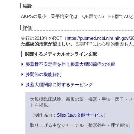
結論
AKPSの最小二乗平均変化は、QE群で7.6、HE群で7.
評価
先行の2019年のRCT（
https://pubmed.ncbi.nlm.nih.gov/3
た継続的治療が望ましい。
長期PFPには心理的要因も
関連するメディカルオンライン文献
膝蓋骨不安定症を伴う膝蓋大腿関節症の治療
膝関節の機能解剖
膝蓋大腿関節に対するテーピング
大規模臨床試験、新規の薬・機器・手法・因子・メ
トを掲載。
（制作協力：
Silex 知の文献サービス
）
取り上げる主なジャーナル（整形外科・理学療法）