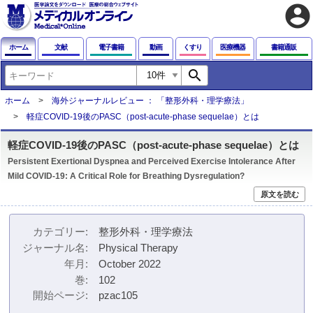
account_circle
ホーム
文献
電子書籍
動画
くすり
医療機器
書籍通販
search
ホーム
海外ジャーナルレビュー ： 「整形外科・理学療法」
軽症COVID-19後のPASC（post-acute-phase sequelae）とは
軽症COVID-19後のPASC（post-acute-phase sequelae）とは
Persistent Exertional Dyspnea and Perceived Exercise Intolerance After
Mild COVID-19: A Critical Role for Breathing Dysregulation?
原文を読む
カテゴリー
整形外科・理学療法
ジャーナル名
Physical Therapy
年月
October 2022
巻
102
開始ページ
pzac105