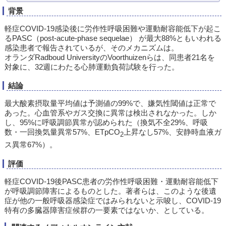
背景
軽症COVID-19感染後に労作性呼吸困難や運動耐容能低下が起こ
るPASC（post-acute-phase sequelae） が最大88%ともいわれる
感染患者で報告されているが、そのメカニズムは。
オランダRadboud UniversityのVoorthuizenらは、同患者21名を
対象に、32週にわたる心肺運動負荷試験を行った。
結論
最大酸素摂取量平均値は予測値の99%で、嫌気性閾値は正常で
あった。心血管系やガス交換に異常は検出されなかった。しか
し、95%に呼吸調節異常が認められた（換気不全29%、呼吸
数・一回換気量異常57%、ETpCO
上昇なし57%、安静時血液ガ
2
ス異常67%）。
評価
軽症COVID-19後PASC患者の労作性呼吸困難・運動耐容能低下
が呼吸調節障害によるものとした。著者らは、このような後遺
症が他の一般呼吸器感染症ではみられないと示唆し、COVID-19
特有の多臓器障害症候群の一要素ではないか、としている。