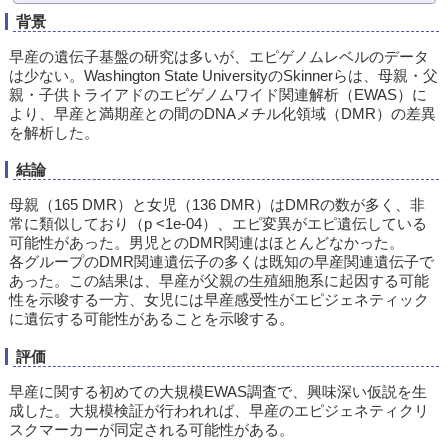
背景
早産の遺伝子基盤の研究は多いが、エピゲノムレベルのデータ
は少ない。Washington State UniversityのSkinnerらは、母親・父
親・子供トライアドのエピゲノムワイド関連解析（EWAS）に
より、早産と満期産との間のDNAメチル化領域（DMR）の差異
を解析した。
結論
母親（165 DMR）と女児（136 DMR）はDMRの数が多く、非
常に類似しており（p <1e-04）、エピ変異がエピ遺伝している
可能性があった。男児とのDMR関連はほとんどなかった。
各グループのDMR関連遺伝子の多くは既知の早産関連遺伝子で
あった。この結果は、早産が父親の生殖細胞系に起因する可能
性を示唆する一方、女児には早産感受性がエピジェネティック
に遺伝する可能性があることを示唆する。
評価
早産に関する初めての大規模EWAS調査で、興味深い仮説を生
成した。大規模検証が行われれば、早産のエピジェネティクリ
スクマーカーが同定される可能性がある。