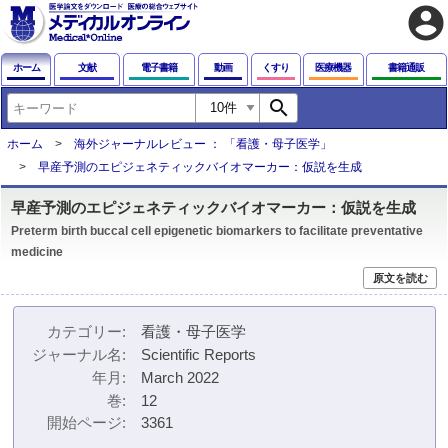
account_circle
ホーム
文献
電子書籍
動画
くすり
医療機器
書籍通販
search
ホーム
海外ジャーナルレビュー ： 「看護・母子医学」
早産予測のエピジェネティックバイオマーカー：仮説を生成
早産予測のエピジェネティックバイオマーカー：仮説を生成
Preterm birth buccal cell epigenetic biomarkers to facilitate preventative
medicine
原文を読む
カテゴリー
看護・母子医学
ジャーナル名
Scientific Reports
年月
March 2022
巻
12
開始ページ
3361