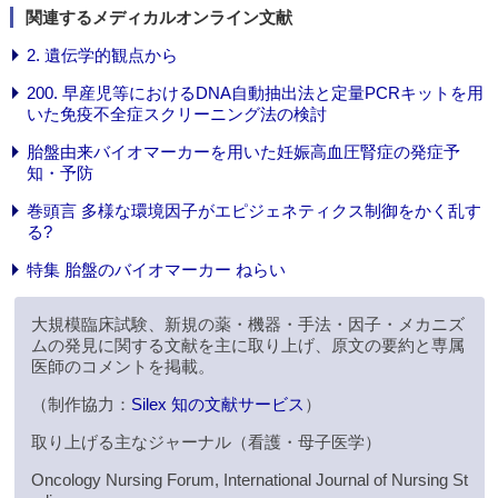
関連するメディカルオンライン文献
2. 遺伝学的観点から
200. 早産児等におけるDNA自動抽出法と定量PCRキットを用
いた免疫不全症スクリーニング法の検討
胎盤由来バイオマーカーを用いた妊娠高血圧腎症の発症予
知・予防
巻頭言 多様な環境因子がエピジェネティクス制御をかく乱す
る?
特集 胎盤のバイオマーカー ねらい
大規模臨床試験、新規の薬・機器・手法・因子・メカニズ
ムの発見に関する文献を主に取り上げ、原文の要約と専属
医師のコメントを掲載。
（制作協力：
Silex 知の文献サービス
）
取り上げる主なジャーナル（看護・母子医学）
Oncology Nursing Forum, International Journal of Nursing St