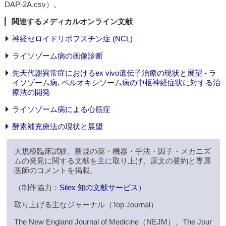
DAP-2A.csv）。
関連するメディカルオンライン文献
神経セロイドリポフスチン症 (NCL)
ライソゾーム病の画像診断
先天代謝異常症におけるex vivo遺伝子治療の現状と展望 - ラ
イソゾーム病, ペルオキシソーム病の中枢神経症状に対する治
療法の開発
ライソゾーム病による心筋症
酵素補充療法の現状と展望
大規模臨床試験、新規の薬・機器・手法・因子・メカニズ
ムの発見に関する文献を主に取り上げ、原文の要約と専属
医師のコメントを掲載。
（制作協力：
Silex 知の文献サービス
）
取り上げる主なジャーナル（Top Journal）
The New England Journal of Medicine（NEJM）、The Jour