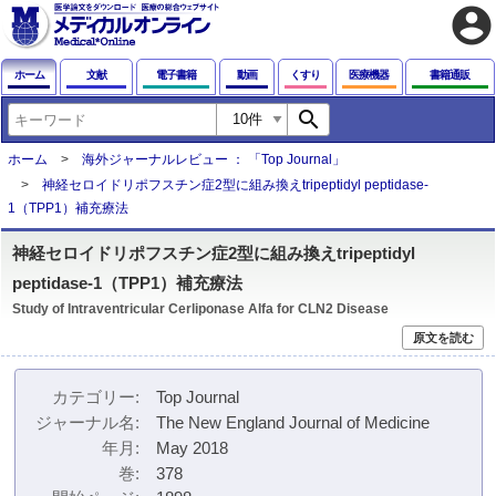
account_circle
ホーム
文献
電子書籍
動画
くすり
医療機器
書籍通販
search
ホーム
海外ジャーナルレビュー ： 「Top Journal」
神経セロイドリポフスチン症2型に組み換えtripeptidyl peptidase-
1（TPP1）補充療法
神経セロイドリポフスチン症2型に組み換えtripeptidyl
peptidase-1（TPP1）補充療法
Study of Intraventricular Cerliponase Alfa for CLN2 Disease
原文を読む
カテゴリー
Top Journal
ジャーナル名
The New England Journal of Medicine
年月
May 2018
巻
378