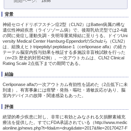
開始ページ
1898
背景
神経セロイドリポフスチン症2型（CLN2）はBatten病属の稀な
遺伝性神経疾患（ライソゾーム病）で、後期乳幼児型では2-4歳
の間に発症し運動失調・失明等重篤帰結に至りうる。ドイツUni
versity Medical Center Hamburg-EppendorfのSchulzら（CLN2）
は、組換えヒトtripeptidyl peptidase-1（cerliponase alfa）の経カ
テーテル脳室内投与効果を検証する多施設非盲検試験を行った
（n=23: 歴史的対照42例）。一次アウトカムは、CLN2 Clinical
Rating Scale 2点低下までの期間である。
結論
Cerliponase alfaの一次アウトカム有効性を認めた（2点低下に未
到達）。有害事象には痙攣・発熱・嘔吐・過敏反応があり、脳
室内デバイスの故障・関連感染もあった。
評価
絶望的希少疾患に対し、非常に有効とみなされる欠損酵素補充
療法を提供した。すでにFDA承認されている（http://www.medic
alonline.jp/news.php?t=fda&m=drug&date=2017&file=20170427-F