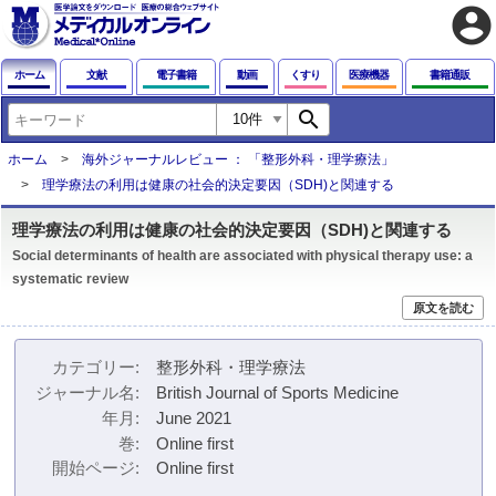
account_circle
ホーム
文献
電子書籍
動画
くすり
医療機器
書籍通販
search
ホーム
海外ジャーナルレビュー ： 「整形外科・理学療法」
理学療法の利用は健康の社会的決定要因（SDH)と関連する
理学療法の利用は健康の社会的決定要因（SDH)と関連する
Social determinants of health are associated with physical therapy use: a
systematic review
原文を読む
カテゴリー
整形外科・理学療法
ジャーナル名
British Journal of Sports Medicine
年月
June 2021
巻
Online first
開始ページ
Online first