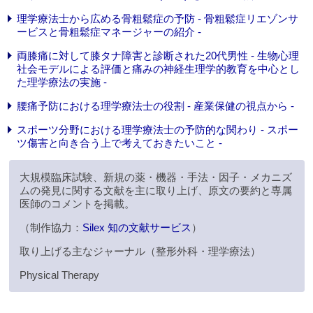
理学療法士から広める骨粗鬆症の予防 - 骨粗鬆症リエゾンサ
ービスと骨粗鬆症マネージャーの紹介 -
両膝痛に対して膝タナ障害と診断された20代男性 - 生物心理
社会モデルによる評価と痛みの神経生理学的教育を中心とし
た理学療法の実施 -
腰痛予防における理学療法士の役割 - 産業保健の視点から -
スポーツ分野における理学療法士の予防的な関わり - スポー
ツ傷害と向き合う上で考えておきたいこと -
大規模臨床試験、新規の薬・機器・手法・因子・メカニズ
ムの発見に関する文献を主に取り上げ、原文の要約と専属
医師のコメントを掲載。
（制作協力：
Silex 知の文献サービス
）
取り上げる主なジャーナル（整形外科・理学療法）
Physical Therapy