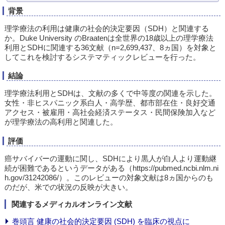
背景
理学療法の利用は健康の社会的決定要因（SDH）と関連する
か。Duke University のBraatenは全世界の18歳以上の理学療法
利用とSDHに関連する36文献（n=2,699,437、8ヵ国）を対象と
してこれを検討するシステマティックレビューを行った。
結論
理学療法利用とSDHは、文献の多くで中等度の関連を示した。
女性・非ヒスパニック系白人・高学歴、都市部在住・良好交通
アクセス・被雇用・高社会経済ステータス・民間保険加入など
が理学療法の高利用と関連した。
評価
癌サバイバーの運動に関し、SDHにより黒人が白人より運動継
続が困難であるというデータがある（https://pubmed.ncbi.nlm.ni
h.gov/31242086/）。このレビューの対象文献は8ヵ国からのも
のだが、米での状況の反映が大きい。
関連するメディカルオンライン文献
巻頭言 健康の社会的決定要因 (SDH) を臨床の視点に