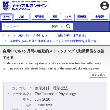
account_circle
ホーム
文献
電子書籍
動画
くすり
医療機器
書籍通販
search
ホーム
海外ジャーナルレビュー ： 「整形外科・理学療法」
自粛中でも3ヶ月間の他動的ストレッチングで動脈機能を改善できる
自粛中でも3ヶ月間の他動的ストレッチングで動脈機能を改善
できる
Evidence for improved systemic and local vascular function after long‐
term passive static stretching training of the musculoskeletal system
原文を読む
カテゴリー
整形外科・理学療法
ジャーナル名
The Journal of Physiology
年月
July 2020
巻
Online first