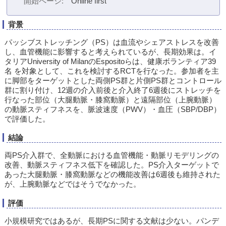
開始ページ
Online first
背景
パッシブストレッチング（PS）は血流やシェアストレスを改善
し、血管機能に影響すると考えられているが、長期効果は。イ
タリアUniversity of MilanのEspositoらは、健康ボランティア39
名 を対象として、これを検討するRCTを行なった。参加者を主
に脚部をターゲットとした両側PS群と片側PS群とコントロール
群に割り付け、12週の介入前後と介入終了6週後にストレッチを
行なった部位（大腿動脈・膝窩動脈）と遠隔部位（上腕動脈）
の動脈スティフネスを、脈波速度（PWV）・血圧（SBP/DBP）
で評価した。
結論
両PS介入群で、全動脈における血管機能・動脈リモデリングの
改善、動脈スティフネス低下を確認した。PS介入ターゲットで
あった大腿動脈・膝窩動脈などの機能改善は6週後も維持された
が、上腕動脈などではそうでなかった。
評価
小規模研究ではあるが、長期PSに関する文献は少ない。パンデ