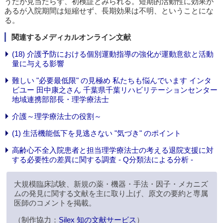
うだが見当たらず、初検証とみられる。短期的活動性に効果が
あるが入院期間は短縮せず、長期効果は不明、ということにな
る。
関連するメディカルオンライン文献
(18) 介護予防における個別運動指導の強化が運動意欲と活動
量に与える影響
難しい "必要最低限" の見極め 私たちも悩んでいます インタ
ビユー 田中康之さん 千葉県千葉リハビリテーションセンター
地域連携部部長・理学療法士
介護～理学療法士の役割～
(1) 生活機能低下を見逃さない "気づき" のポイント
高齢心不全入院患者と担当理学療法士の考える退院支援に対
する必要性の差異に関する調査 - Q分類法による分析 -
大規模臨床試験、新規の薬・機器・手法・因子・メカニズ
ムの発見に関する文献を主に取り上げ、原文の要約と専属
医師のコメントを掲載。
（制作協力：
Silex 知の文献サービス
）