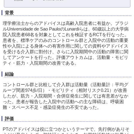
背景
理学療法士からのアドバイスは高齢入院患者に有益か。ブラジ
ルUniversidade de Sao PauloのLunardiらは、60歳以上の大学病
院入院患者68名を対象としてこれを検証するRCTを行なった。
患者を、標準ケアのみのコントロール群と入院中の活動の重要
性や入院による身体への有害作用に関しての資料やアドバイス
を受ける介入群に割付け、さらに入院期間中の活動の障害に関
してアンケートを行った。評価アウトカムは、活動量・モビリ
ティ・筋力・入院期間の改善である。
結論
コントロール群と比較して介入群は活動量（活動量計：平均グ
ループ間差974歩/日）・モビリティ（相対リスク0.21）が改善
したが、筋力・入院期間・合併症発生に関しては有意差がなか
った。患者が報告した入院中の活動への主な障碍は、呼吸困
難・スペース不足・感染症発生の不安であった。
評価
PTのアドバイスは役に立つかというテーマで、先行例がありそ