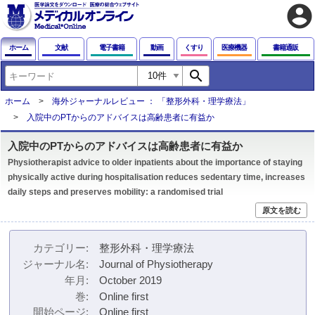
account_circle
ホーム
文献
電子書籍
動画
くすり
医療機器
書籍通販
search
ホーム
海外ジャーナルレビュー ： 「整形外科・理学療法」
入院中のPTからのアドバイスは高齢患者に有益か
入院中のPTからのアドバイスは高齢患者に有益か
Physiotherapist advice to older inpatients about the importance of staying
physically active during hospitalisation reduces sedentary time, increases
daily steps and preserves mobility: a randomised trial
原文を読む
カテゴリー
整形外科・理学療法
ジャーナル名
Journal of Physiotherapy
年月
October 2019
巻
Online first
開始ページ
Online first