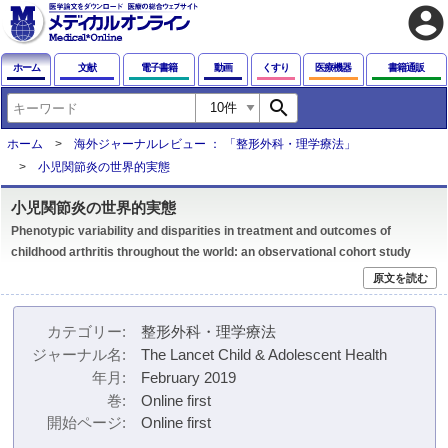
account_circle
ホーム
文献
電子書籍
動画
くすり
医療機器
書籍通販
search
ホーム
海外ジャーナルレビュー ： 「整形外科・理学療法」
小児関節炎の世界的実態
小児関節炎の世界的実態
Phenotypic variability and disparities in treatment and outcomes of
childhood arthritis throughout the world: an observational cohort study
原文を読む
カテゴリー
整形外科・理学療法
ジャーナル名
The Lancet Child & Adolescent Health
年月
February 2019
巻
Online first
開始ページ
Online first