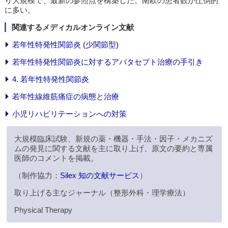
り大規模で、最新の参照点を構築した。南欧の患者数が圧倒的
に多い。
関連するメディカルオンライン文献
若年性特発性関節炎 (少関節型)
若年性特発性関節炎に対するアバタセプト治療の手引き
4. 若年性特発性関節炎
若年性線維筋痛症の病態と治療
小児リハビリテーションへの対策
大規模臨床試験、新規の薬・機器・手法・因子・メカニズ
ムの発見に関する文献を主に取り上げ、原文の要約と専属
医師のコメントを掲載。
（制作協力：
Silex 知の文献サービス
）
取り上げる主なジャーナル（整形外科・理学療法）
Physical Therapy