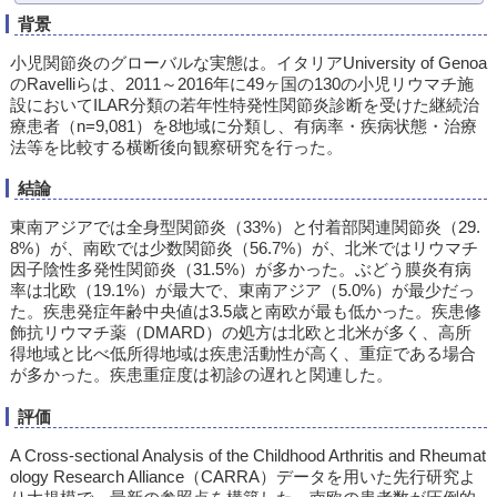
背景
小児関節炎のグローバルな実態は。イタリアUniversity of Genoa
のRavelliらは、2011～2016年に49ヶ国の130の小児リウマチ施
設においてILAR分類の若年性特発性関節炎診断を受けた継続治
療患者（n=9,081）を8地域に分類し、有病率・疾病状態・治療
法等を比較する横断後向観察研究を行った。
結論
東南アジアでは全身型関節炎（33%）と付着部関連関節炎（29.
8%）が、南欧では少数関節炎（56.7%）が、北米ではリウマチ
因子陰性多発性関節炎（31.5%）が多かった。ぶどう膜炎有病
率は北欧（19.1%）が最大で、東南アジア（5.0%）が最少だっ
た。疾患発症年齢中央値は3.5歳と南欧が最も低かった。疾患修
飾抗リウマチ薬（DMARD）の処方は北欧と北米が多く、高所
得地域と比べ低所得地域は疾患活動性が高く、重症である場合
が多かった。疾患重症度は初診の遅れと関連した。
評価
A Cross-sectional Analysis of the Childhood Arthritis and Rheumat
ology Research Alliance（CARRA）データを用いた先行研究よ