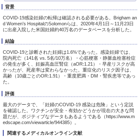
背景
COVID-19感染妊婦の転帰は確認される必要がある。Brigham an
d Women’s HospitalのSolomonらは、2020年4月1日～11月23日
に出産入院した米国妊婦約40万名のデータベースを分析した。
結論
COVID-19と診断された妊婦は1.6%であった。感染妊婦では、
院内死亡（141名 vs. 5名/10万名）・心筋梗塞・静脈血栓塞栓症
の発生が多く、妊娠高血圧腎症（aOR:1.21）・早産リスクが高
かったが、死産率は変わらなかった。重症化のリスク因子は、
高齢（10歳ごとのOR:1.91）・重度肥満・DM・腎疾患等であっ
た。
評価
最大のデータで、「妊婦のCOVID-19 感染は危険」という定説
を確認した。ワクチンが安全・有効かどうかが現在の大きな問
題だが、ポジティブなデータもあるようである（https://www.m
edscape.com/viewarticle/944385）。
関連するメディカルオンライン文献