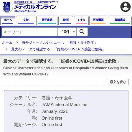
account_circle
ホーム
文献
電子書籍
動画
くすり
医療機器
書籍通販
search
ホーム
海外ジャーナルレビュー ： 「看護・母子医学」
最大のデータで確認する、「妊婦のCOVID-19感染は危険」
最大のデータで確認する、「妊婦のCOVID-19感染は危険」
Clinical Characteristics and Outcomes of Hospitalized Women Giving Birth
With and Without COVID-19
原文を読む
カテゴリー
看護・母子医学
ジャーナル名
JAMA Internal Medicine
年月
January 2021
巻
Online first
開始ページ
Online first