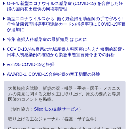
O-4-4. 新型コロナウイルス感染症 (COVID-19) を合併した妊
婦の国内初出産例の周術期管理
新型コロナウイルスから, 働く妊産婦を助産師の手で守ろう!
母性健康管理指導事項連絡カードの指導事項にCOVID-19項目
が追加に
特集 産婦人科感染症の最新知見 はじめに
COVID-19が奈良県の地域産婦人科医療に与えた短期的影響 -
日本人初感染例の確認から緊急事態宣言発令までの解析 -
vol.225 COVID-19と妊婦
AWARD-1. COVID-19合併妊婦の帝王切開の経験
大規模臨床試験、新規の薬・機器・手法・因子・メカニズ
ムの発見に関する文献を主に取り上げ、原文の要約と専属
医師のコメントを掲載。
（制作協力：
Silex 知の文献サービス
）
取り上げる主なジャーナル（看護・母子医学）
Oncology Nursing Forum, International Journal of Nursing St