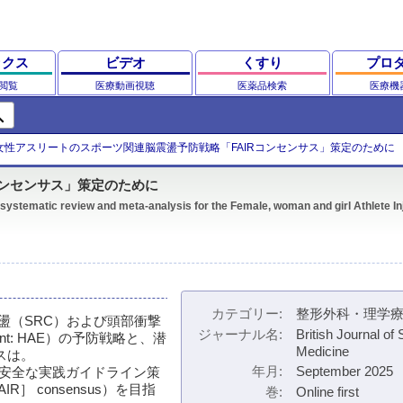
ックス
ビデオ
くすり
プロ
閲覧
医療動画視聴
医薬品検索
医療機
ch
女性アスリートのスポーツ関連脳震盪予防戦略「FAIRコンセンサス」策定のために
コンセンサス」策定のために
a systematic review and meta-analysis for the Female, woman and girl Athlete I
カテゴリー
整形外科・理学
盪（SRC）および頭部衝撃
ジャーナル名
British Journal of 
 event: HAE）の予防戦略と、潜
Medicine
スは。
年月
September 2025
性のための安全な実践ガイドライン策
on［FAIR］ consensus）を目指
巻
Online first