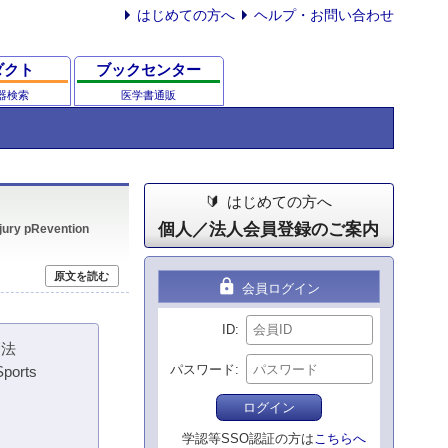
はじめての方へ
ヘルプ・お問い合わせ
ダクト
ブックセンター
器検索
医学書通販
はじめての方へ
個人／法人会員登録のご案内
njury pRevention
原文を読む
lock
会員ログイン
ID
療法
パスワード
Sports
ログイン
学認等SSO認証の方は
こちらへ