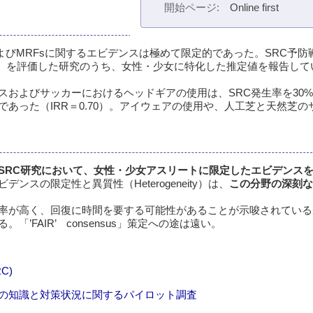
開始ページ
Online first
よびMRFsに関するエビデンスは極めて限定的であった。SRC予防
因）を評価した研究のうち、女性・少女に特化した推定値を報告してい
およびサッカーにおけるヘッドギアの使用は、SRC発生率を30
あった（IRR＝0.70）。アイウェアの使用や、人工芝と天然芝の
SRC研究において、女性・少女アスリートに限定したエビデンス
ンスの限定性と異質性（Heterogeneity）は、
この分野の深刻な
率が高く、回復に時間を要する可能性があることが示唆されている
FAIR’ consensus」策定への途は遠い。
C)
の知識と対策状況に関するパイロット調査