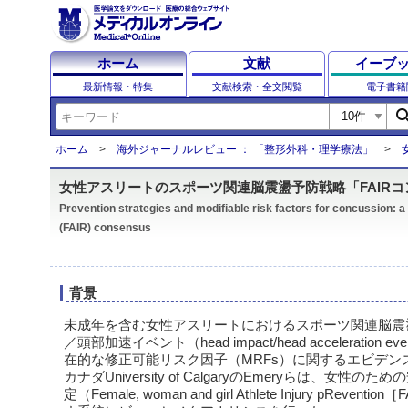
ホーム
文献
イーブ
最新情報・特集
文献検索・全文閲覧
電子書籍
sear
ホーム
海外ジャーナルレビュー ： 「整形外科・理学療法」
女性アスリートのスポーツ関連脳震盪予防戦略「FAIR
Prevention strategies and modifiable risk factors for concussion: 
(FAIR) consensus
背景
未成年を含む女性アスリートにおけるスポーツ関連脳震
／頭部加速イベント（head impact/head acceleration
在的な修正可能リスク因子（MRFs）に関するエビデン
カナダUniversity of CalgaryのEmeryらは、女
定（Female, woman and girl Athlete Injury pReventi