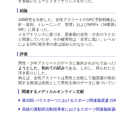
す系統レビューとメタアナリシスを行った。
結論
108研究を分析した。女性アスリートのSRC予防戦略お
針・規則、トレーニング、管理）およびMRFs（34要
0件）に留まった。
メタアナリシスに基づき、思春期の女性・少女のラクロス
と関連していたが、その確実性は「非常に低い」レベルで
によるSRC発生率の差は認められなかった。
評価
男性・少年アスリートのデータに集約されがちであった
ようとした、初めての試み
である。しかし、得られたエビデ
浮き彫りにした。
例えば、女性アスリートは男性と比較して脳震盪の発生
関する推奨は依然として男性主体のデータに基づいている。「’
関連するメディカルオンライン文献
第10回 パラスポーツにおけるスポーツ関連脳震盪 (SR
高校の運動部活動指導者におけるスポーツ関連脳振盪