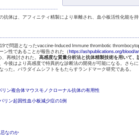
の抗体は、アフィニティ精製により単離され、血小板活性化能を持
accine-Induced Immune thrombotic thrombocytope
ーン性であることが報告された（
https://ashpublications.org/blood/a
め、再検討された。
高感度な質量分析法と抗体精製技術を用いて、
、今後はより高感度で特異的な診断法の開発が可能になる。さらに
なった。パラダイムシフトをもたらすランドマーク研究である。
ヘパリン複合体マウスモノクローナル抗体の有用性
パリン起因性血小板減少症の1例
禁忌なのか