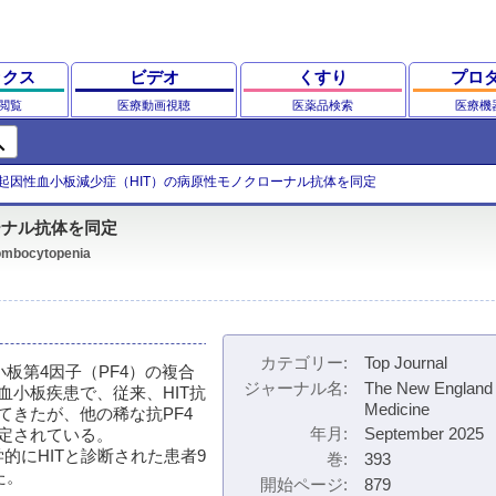
ックス
ビデオ
くすり
プロ
閲覧
医療動画視聴
医薬品検索
医療機
ch
起因性血小板減少症（HIT）の病原性モノクローナル抗体を同定
ーナル抗体を同定
rombocytopenia
カテゴリー
Top Journal
板第4因子（PF4）の複合
ジャーナル名
The New England 
小板疾患で、従来、HIT抗
Medicine
きたが、他の稀な抗PF4
年月
September 2025
定されている。
血清学的にHITと診断された患者9
巻
393
た。
開始ページ
879