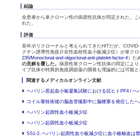
結論
全患者から単クローン性の病原性抗体が同定された。こ
れた。
評価
長年ポリクローナルと考えられてきたHITだが、COVID-19で問題となったv
クチン誘導性免疫介在性血栓性血小板減少症）が単クロ
235/Monoclonal-and-oligoclonal-anti-platelet-factor-4
）た
の見解を覆した。
病原性単クローン性抗体の同定により
イプ抗体や特異的免疫調節薬の開発も理論的には可能と
関連するメディカルオンライン文献
ヘパリン惹起血小板凝集試験における抗ヒトPF4 / 
コイル塞栓術後の脳血管撮影中に脳梗塞を発症したヘ
ヘパリン起因性血小板減少症
ヘパリン起因性血小板減少症
SS1-2. ヘパリン起因性血小板減少症に血小板輸血は