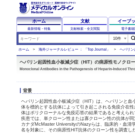
ホーム
文献
イーブ
最新情報・特集
文献検索・全文閲覧
電子書籍
sear
ホーム
海外ジャーナルレビュー ： 「Top Journal」
ヘパリン
ヘパリン起因性血小板減少症（HIT）の病原性モノクロ
Monoclonal Antibodies in the Pathogenesis of Heparin-Induced Th
背景
ヘパリン起因性血小板減少症（HIT）は、ヘパリンと血小
体を標的とする抗体によって引き起こされる免疫介在性血
体はポリクローナルな免疫応答の結果であると考えられて
疾患では、単クローン性または寡クローン性の抗体が同
カナダMcMaster UniversityのNazyらは、臨床的・
名を対象に、その病原性HIT抗体のクローン性を調査し