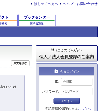
はじめての方へ
ヘルプ・お問い合わせ
ダクト
ブックセンター
器検索
医学書通販
はじめての方へ
個人／法人会員登録のご案内
原文を読む
lock
会員ログイン
ID
Journal of
パスワード
ログイン
学認等SSO認証の方は
こちらへ