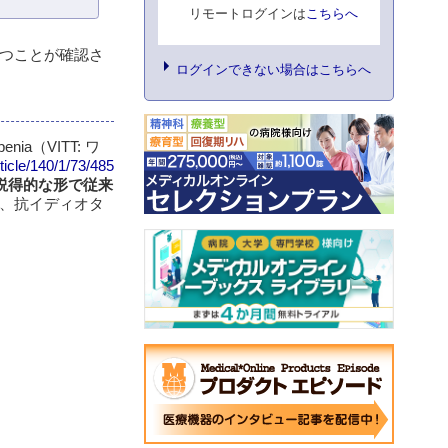
リモートログインは
こちらへ
つことが確認さ
ログインできない場合はこちらへ
nia（VITT: ワ
rticle/140/1/73/485
説得的な形で従来
、抗イディオタ