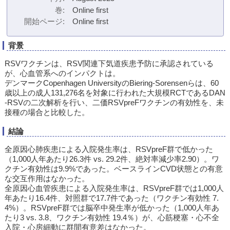
巻
Online first
開始ページ
Online first
背景
RSVワクチンは、RSV関連下気道疾患予防に承認されている
が、心血管系へのインパクトは。
デンマークCopenhagen UniversityのBiering-Sorensenらは、60
歳以上の成人131,276名を対象に行われた大規模RCTであるDAN
-RSVの二次解析を行い、二価RSVpreFワクチンの有効性を、未
接種の場合と比較した。
結論
全原因心肺疾患による入院発生率は、RSVpreF群で低かった
（1,000人年あたり26.3件 vs. 29.2件、絶対率減少率2.90）。ワ
クチン有効性は9.9%であった。ベースラインCVD状態との有意
な交互作用はなかった。
全原因心血管疾患による入院発生率は、RSVpreF群では1,000人
年あたり16.4件、対照群で17.7件であった（ワクチン有効性 7.
4%）。RSVpreF群では脳卒中発生率が低かった（1,000人年あ
たり3 vs. 3.8、ワクチン有効性 19.4％）が、心筋梗塞・心不全
入院・心房細動に群間有意差はなかった。