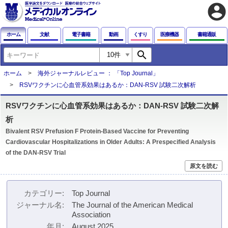
account_circle
ホーム
文献
電子書籍
動画
くすり
医療機器
書籍通販
search
ホーム
海外ジャーナルレビュー ： 「Top Journal」
RSVワクチンに心血管系効果はあるか：DAN-RSV 試験二次解析
RSVワクチンに心血管系効果はあるか：DAN-RSV 試験二次解
析
Bivalent RSV Prefusion F Protein-Based Vaccine for Preventing
Cardiovascular Hospitalizations in Older Adults: A Prespecified Analysis
of the DAN-RSV Trial
原文を読む
カテゴリー
Top Journal
ジャーナル名
The Journal of the American Medical
Association
年月
August 2025