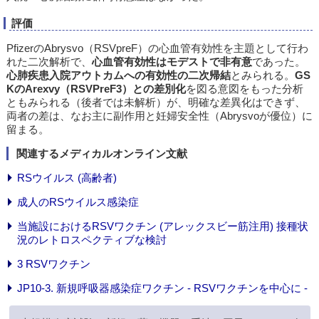
評価
PfizerのAbrysvo（RSVpreF）の心血管有効性を主題として行わ
れた二次解析で、
心血管有効性はモデストで非有意
であった。
心肺疾患入院アウトカムへの有効性の二次帰結
とみられる。
GS
KのArexvy（RSVPreF3）との差別化
を図る意図をもった分析
ともみられる（後者では未解析）が、明確な差異化はできず、
両者の差は、なお主に副作用と妊婦安全性（Abrysvoが優位）に
留まる。
関連するメディカルオンライン文献
RSウイルス (高齢者)
成人のRSウイルス感染症
当施設におけるRSVワクチン (アレックスビー筋注用) 接種状
況のレトロスペクティブな検討
3 RSVワクチン
JP10-3. 新規呼吸器感染症ワクチン - RSVワクチンを中心に -