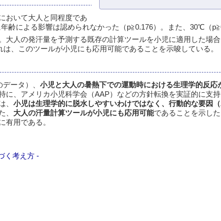
において大人と同程度であ
年齢による影響は認められなかった（p≧0.176）。また、30℃（p≧0
った。大人の発汗量を予測する既存の計算ツールを小児に適用した場
た。これは、このツールが小児にも応用可能であることを示唆している。
のデータ）、
小児と大人の暑熱下での運動時における生理学的反応
特に、アメリカ小児科学会（AAP）などの方針転換を実証的に支
は、
小児は生理学的に脱水しやすいわけではなく、行動的な要因（
た、
大人の汗量計算ツールが小児にも応用可能
であることを示した
に有用である。
く考え方 -