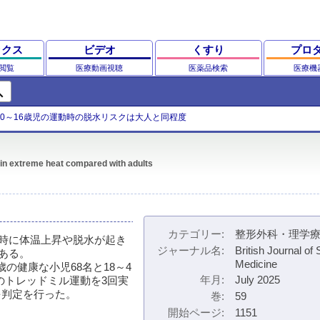
ックス
ビデオ
くすり
プロ
閲覧
医療動画視聴
医薬品検索
医療機
ch
10～16歳児の運動時の脱水リスクは大人と同程度
 in extreme heat compared with adults
カテゴリー
整形外科・理学
時に体温上昇や脱水が起き
ジャーナル名
British Journal of 
ある。
Medicine
～16歳の健康な小児68名と18～4
年月
July 2025
間のトレッドミル運動を3回実
を判定を行った。
巻
59
開始ページ
1151