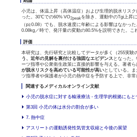
結論
小児は、体温上昇（高体温症）および生理的脱水リスク
った。30℃での60% VO
を除き、運動中のTgi上昇に
2peak
（p≧0.08）でも、脱水速度に年齢による影響はなか
0.08kg／時で、発汗量の変動の80.5%を説明でき
評価
本研究は、先行研究と比較してデータが多く（255実験
う、近年の見解を裏付ける強固なエビデンス
となった。
ーツ指導や公衆衛生政策に直接的影響を与える。著者ら
が脱水リスクを高めている可能性が高い
としている。ま
ツ指導者や保護者が小児の熱中症を予防する上で、非常
関連するメディカルオンライン文献
小児の脱水症に対する輸液療法 - 生理学的根拠にもとづ
第3回 小児の体は水分の割合が多い
7. 熱中症
アスリートの運動誘発性気管支収縮と今後の展望