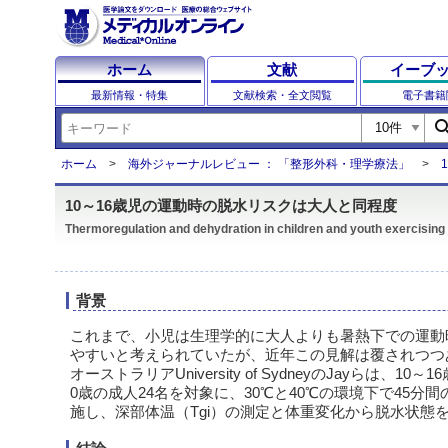
ホーム
文献
イーブ
最新情報・特集
文献検索・全文閲覧
電子書籍
sear
ホーム
海外ジャーナルレビュー ： 「整形外科・理学療法」
10～16歳児の運動時の脱水リスクは大人と同程度
Thermoregulation and dehydration in children and youth exercising
背景
これまで、小児は生理学的に大人よりも暑熱下での運動
やすいと考えられていたが、近年この見解は覆されつつ
オーストラリアUniversity of SydneyのJayらは、10
0歳の成人24名を対象に、30℃と40℃の環境下で45分
施し、深部体温（Tgi）の測定と体重変化から脱水状態