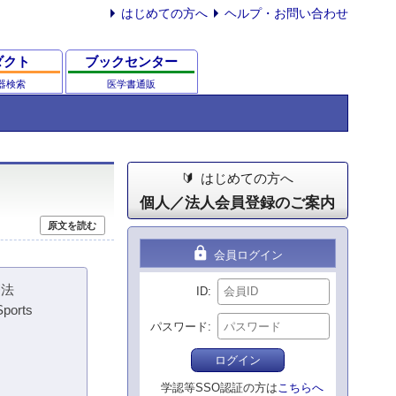
はじめての方へ
ヘルプ・お問い合わせ
ダクト
ブックセンター
器検索
医学書通販
はじめての方へ
個人／法人会員登録のご案内
原文を読む
lock
会員ログイン
療法
ID
Sports
パスワード
ログイン
学認等SSO認証の方は
こちらへ