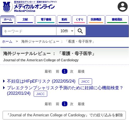
account_circle
ホーム
文献
電子書籍
動画
くすり
医療機器
書籍通販
search
ホーム
海外ジャーナルレビュー ： 「看護・母子医学」
海外ジャーナルレビュー ： 「看護・母子医学」
Journal of the American College of Cardiology
最初
前
1
次
最後
不妊症はHFpEFリスク (2022/05/24)
JACC
プレエクランプシャリスク予測のために妊婦に心機能検査？
(2022/01/24)
JACC
最初
前
1
次
最後
『Journal of the American College of Cardiology』での絞り込みを解除