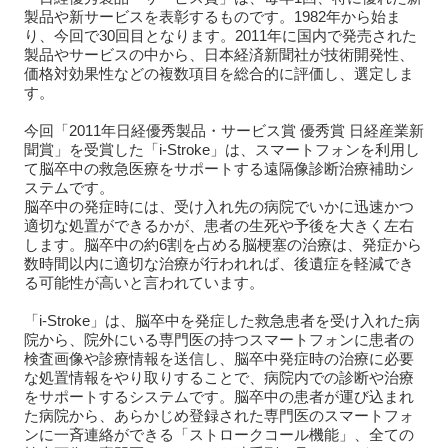
製品や新サービスを表彰するものです。1982年から始ま
り、今回で30回目となります。2011年に国内で発売された
製品やサービスの中から、日本経済新聞社が技術開発性、
価格対効果性などの複数項目を総合的に評価し、選定しま
す。
今回「2011年日経優秀製品・サービス賞 優秀賞 日経産業新
聞賞」を受賞した「i-Stroke」は、スマートフォンを利用し
て脳卒中の救急医療をサポートする遠隔像診断治療補助シ
ステムです。
脳卒中の発症時には、受け入れ先の病院でいかに迅速かつ
適切な処置ができるかが、患者の生死や予後を大きく左右
します。脳卒中の約6割を占める脳梗塞の治療は、発症から
数時間以内に適切な治療が行われれば、後遺症を軽減でき
る可能性が高いと言われています。
「i-Stroke」は、脳卒中を発症した救急患者を受け入れた病
院から、院外にいる専門医の持つスマートフォンに患者の
検査画像や診療情報を送信し、脳卒中発症時の治療に必要
な処置情報をやり取りすることで、病院内での診断や治療
をサポートするシステムです。脳卒中の患者が運び込まれ
た病院から、あらかじめ登録された専門医のスマートフォ
ンに一斉連絡ができる「ストロークコール機能」、全ての