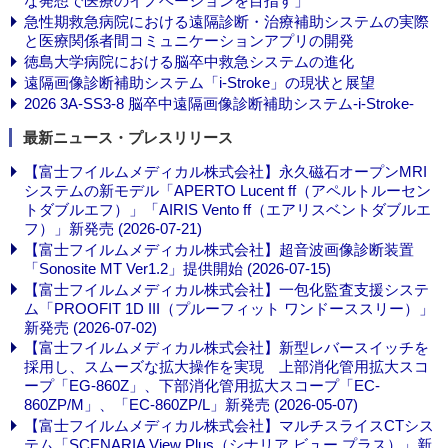
な発想で医療のイノベーションを目指す」
急性期救急病院における遠隔診断・治療補助システムの実際
と医療関係者間コミュニケーションアプリの開発
徳島大学病院における脳卒中救急システムの進化
遠隔画像診断補助システム「i-Stroke」の現状と展望
2026 3A-SS3-8 脳卒中遠隔画像診断補助システム-i-Stroke-
最新ニュース・プレスリリース
【富士フイルムメディカル株式会社】永久磁石オープンMRI
システムの新モデル「APERTO Lucent ff（アペルトルーセン
トダブルエフ）」「AIRIS Vento ff（エアリスベントダブルエ
フ）」新発売 (2026-07-21)
【富士フイルムメディカル株式会社】超音波画像診断装置
「Sonosite MT Ver1.2」提供開始 (2026-07-15)
【富士フイルムメディカル株式会社】一包化監査支援システ
ム「PROOFIT 1D III（プルーフィット ワンドーススリー）」
新発売 (2026-07-02)
【富士フイルムメディカル株式会社】新型レバースイッチを
採用し、スムーズな拡大操作を実現 上部消化管用拡大スコ
ープ「EG-860Z」、下部消化管用拡大スコープ「EC-
860ZP/M」、「EC-860ZP/L」新発売 (2026-05-07)
【富士フイルムメディカル株式会社】マルチスライスCTシス
テム「SCENARIA View Plus（シナリア ビュー プラス）」新