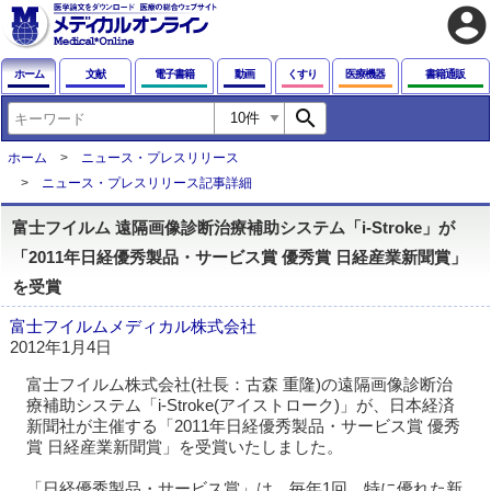
account_circle
ホーム
文献
電子書籍
動画
くすり
医療機器
書籍通販
search
ホーム
ニュース・プレスリリース
ニュース・プレスリリース記事詳細
富士フイルム 遠隔画像診断治療補助システム「i-Stroke」が
「2011年日経優秀製品・サービス賞 優秀賞 日経産業新聞賞」
を受賞
富士フイルムメディカル株式会社
2012年1月4日
富士フイルム株式会社(社長：古森 重隆)の遠隔画像診断治
療補助システム「i-Stroke(アイストローク)」が、日本経済
新聞社が主催する「2011年日経優秀製品・サービス賞 優秀
賞 日経産業新聞賞」を受賞いたしました。
「日経優秀製品・サービス賞」は、毎年1回、特に優れた新