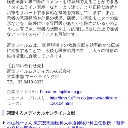
検査画像や専門医のコメントを時系列で見ることができる
「タイムライン表示」など、より速く、より正確な診断と
治療をサポートする多彩な機能を搭載しています。また、
患者の意識状態や外傷の状況、病状、心電図モニターの波
形などを、院外にいる専門医があたかも院内にいるかのよ
うに共有でき、患者の状態をより的確に把握した上で適切
なアドバイスを行うことも可能です。
富士フイルムは、 医療現場での救急医療を効率的かつ広域
に支援することで、今後も医療の質の向上、人々の健康の
維持増進に貢献していきます。
【お問い合わせ先】
富士フイルムメディカル株式会社
営業本部 マーケティング部
TEL : 03-6419-8033
企業サイトURL
http://fms.fujifilm.co.jp/
ニュース・プレスリ
http://fms.fujifilm.co.jp/news/articlenr_
リース
120104.html
関連するメディカルオンライン文献
村山雄一さん 東京慈恵会医科大学脳神経外科主任教授 「斬新