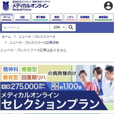
account_circle
ホーム
文献
電子書籍
動画
くすり
医療機器
書籍通販
search
ホーム
ニュース・プレスリリース
ニュース・プレスリリース記事詳細
ニュース・プレスリリース記事はありません