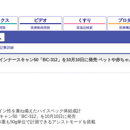
ックス
ビデオ
くすり
プロ
閲覧
医療動画視聴
医薬品検索
医療機
ch
記事詳細
ナースキャン50「BC-312」を10月10日に発売 ペットや赤ちゃ
イン性を兼ね備えたハイスペック体組成計
ャン50「BC-312」を10月10日に発売
重も50g単位で計測できるアシストモードを搭載