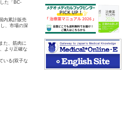
た「BC-
の国内累計販売
入し、市場の深
また、筋肉に
、より正確な
ている(双子な