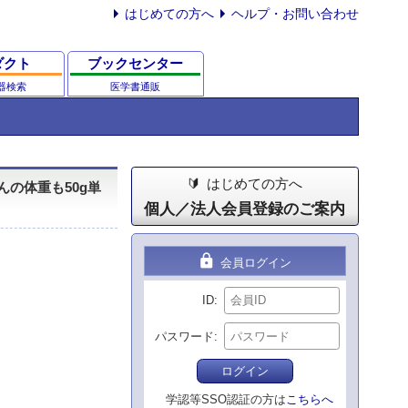
はじめての方へ
ヘルプ・お問い合わせ
ダクト
ブックセンター
器検索
医学書通販
はじめての方へ
んの体重も50g単
個人／法人会員登録のご案内
lock
会員ログイン
ID
パスワード
ログイン
学認等SSO認証の方は
こちらへ