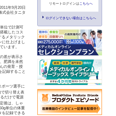
リモートログインは
こちらへ
2011年9月20日
株式会社タニタ
ログインできない場合はこちらへ
g単位で計測可
を搭載したコス
するメタリック
ンに仕上げまし
しています。
の差が表示さ
、肥満を未然
ゃんの発育・授
を記録すること
スポーツ選手に
動で切り替え表
乗るだけで電源
定後は、しゃ
0g単位の体重
タを記録できる