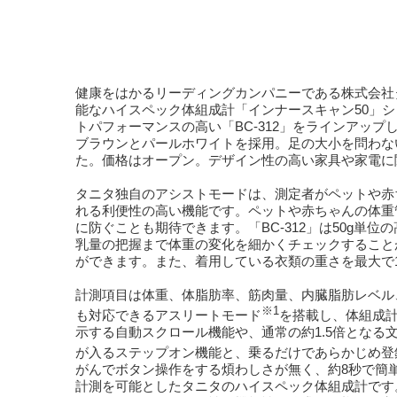
健康をはかるリーディングカンパニーである株式会社タニ
能なハイスペック体組成計「インナースキャン50」
トパフォーマンスの高い「BC-312」をラインアップ
ブラウンとパールホワイトを採用。足の大小を問わな
た。価格はオープン。デザイン性の高い家具や家電に関
タニタ独自のアシストモードは、測定者がペットや赤
れる利便性の高い機能です。ペットや赤ちゃんの体重
に防ぐことも期待できます。「BC-312」は50g
乳量の把握まで体重の変化を細かくチェックすることが
ができます。また、着用している衣類の重さを最大で1
計測項目は体重、体脂肪率、筋肉量、内臓脂肪レベル、
※1
も対応できるアスリートモード
を搭載し、体組成
示する自動スクロール機能や、通常の約1.5倍となる
が入るステップオン機能と、乗るだけであらかじめ登
がんでボタン操作をする煩わしさが無く、約8秒で簡単
計測を可能としたタニタのハイスペック体組成計です。