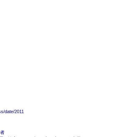
ess/date/2011
走者