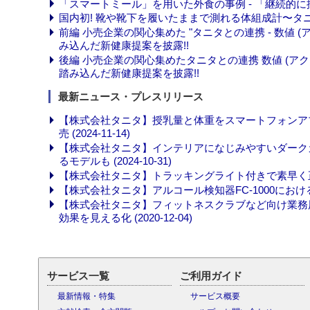
「スマートミール」を用いた外食の事例 - 「継続的に
国内初! 靴や靴下を履いたままで測れる体組成計〜タ
前編 小売企業の関心集めた "タニタとの連携 - 数値 (
み込んだ新健康提案を披露!!
後編 小売企業の関心集めたタニタとの連携 数値 (アクテ
踏み込んだ新健康提案を披露!!
最新ニュース・プレスリリース
【株式会社タニタ】授乳量と体重をスマートフォンアプリで
売 (2024-11-14)
【株式会社タニタ】インテリアになじみやすいダーク
るモデルも (2024-10-31)
【株式会社タニタ】トラッキングライト付きで素早く正確に測定
【株式会社タニタ】アルコール検知器FC-1000におけるG-m
【株式会社タニタ】フィットネスクラブなど向け業務用
効果を見える化 (2020-12-04)
サービス一覧
ご利用ガイド
最新情報・特集
サービス概要