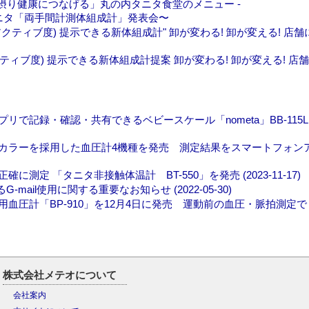
摂り健康につなげる」丸の内タニタ食堂のメニュー -
ニタ「両手間計測体組成計」発表会〜
アクティブ度) 提示できる新体組成計" 卸が変わる! 卸が変える! 店舗
ィブ度) 提示できる新体組成計提案 卸が変わる! 卸が変える! 店舗
記録・確認・共有できるベビースケール「nometa」BB-115Lを
カラーを採用した血圧計4機種を発売 測定結果をスマートフォン
 「タニタ非接触体温計 BT-550」を発売 (2023-11-17)
ail使用に関する重要なお知らせ (2022-05-30)
血圧計「BP-910」を12月4日に発売 運動前の血圧・脈拍測定
株式会社メテオについて
会社案内