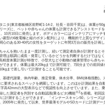
タ(東京都板橋区前野町1-14-2、社長・谷田千里)は、体重が50
シリーズに、ペットや赤ちゃんの体重も計測できるアシストモード
し、10月10日に発売します。ボディカラーにはインテリアにマッチ
い菱型の6枚電極と縦のボタン配列により、機能的で上質なデザイ
心のある30-40代の女性をターゲットに年間3万台の販売を計画
ちゃんを抱いたまま一度計測し、続いて測定者自身が計測するとそ
管理は順調に成長・発育しているかどうかを判断するだけではなく
単位の高精度体重計測が特徴で、小型犬など小動物の健康管理から赤ち
できます。体重は最大20kgまで計測可能で、7回分までの前回値
0kgまで差し引いて計測することも可能です。
基礎代謝量、体内年齢、推定骨量、体水分率、BMI(体格指数)。
計に要求されるスペックを網羅しています。このほか計測結果を自
文字高42mmの大型表示などで視認性を向上させています。また、
※2
録した測定者を判別する自動認識(乗るピタ)機能
を搭載。初回設
に計測することができます。 「インナースキャン50」シリーズは5
2005年に発売して以来、世界最薄モデルやSDカードに計測デー