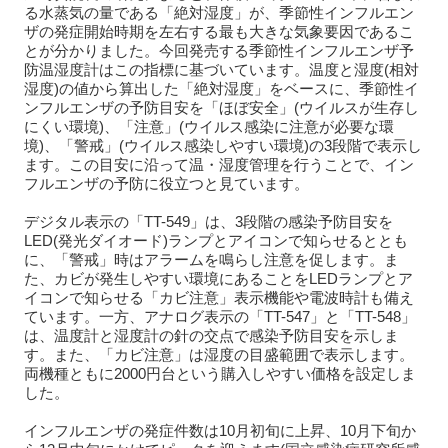
る水蒸気の量である「絶対湿度」が、季節性インフルエン
ザの発症開始時期を左右する最も大きな気象要因であるこ
とが分かりました。今回発売する季節性インフルエンザ予
防温湿度計はこの指標に基づいています。温度と湿度(相対
湿度)の値から算出した「絶対湿度」をベースに、季節性イ
ンフルエンザの予防目安を「ほぼ安全」(ウイルスが生存し
にくい環境)、「注意」(ウイルス感染に注意が必要な環
境)、「警戒」(ウイルス感染しやすい環境)の3段階で表示し
ます。この目安に沿って温・湿度管理を行うことで、イン
フルエンザの予防に役立つと見ています。
デジタル表示の「TT-549」は、3段階の感染予防目安を
LED(発光ダイオード)ランプとアイコンで知らせるととも
に、「警戒」時はアラームを鳴らし注意を促します。ま
た、カビが発生しやすい環境にあることをLEDランプとア
イコンで知らせる「カビ注意」表示機能や電波時計も備え
ています。一方、アナログ表示の「TT-547」と「TT-548」
は、温度計と湿度計の針の交点で感染予防目安を示しま
す。また、「カビ注意」は湿度の目盛範囲で表示します。
両機種ともに2000円台という購入しやすい価格を設定しま
した。
インフルエンザの発症件数は10月初旬に上昇、10月下旬か