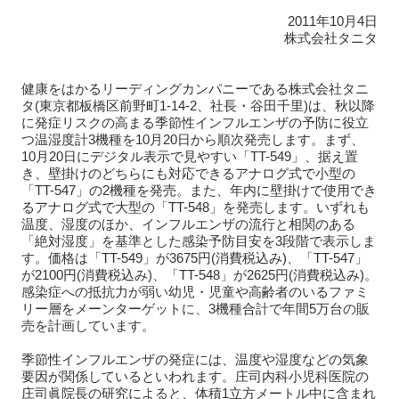
2011年10月4日
株式会社タニタ
健康をはかるリーディングカンパニーである株式会社タニ
タ(東京都板橋区前野町1-14-2、社長・谷田千里)は、秋以降
に発症リスクの高まる季節性インフルエンザの予防に役立
つ温湿度計3機種を10月20日から順次発売します。まず、
10月20日にデジタル表示で見やすい「TT-549」、据え置
き、壁掛けのどちらにも対応できるアナログ式で小型の
「TT-547」の2機種を発売。また、年内に壁掛けで使用でき
るアナログ式で大型の「TT-548」を発売します。いずれも
温度、湿度のほか、インフルエンザの流行と相関のある
「絶対湿度」を基準とした感染予防目安を3段階で表示しま
す。価格は「TT-549」が3675円(消費税込み)、「TT-547」
が2100円(消費税込み)、「TT-548」が2625円(消費税込み)。
感染症への抵抗力が弱い幼児・児童や高齢者のいるファミ
リー層をメーンターゲットに、3機種合計で年間5万台の販
売を計画しています。
季節性インフルエンザの発症には、温度や湿度などの気象
要因が関係しているといわれます。庄司内科小児科医院の
庄司眞院長の研究によると、体積1立方メートル中に含まれ