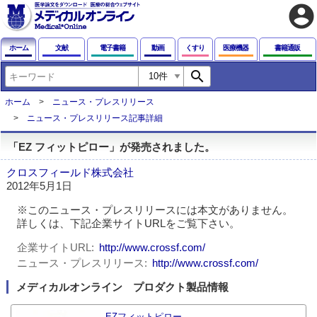
account_circle
ホーム
文献
電子書籍
動画
くすり
医療機器
書籍通販
search
ホーム
ニュース・プレスリリース
ニュース・プレスリリース記事詳細
「EZ フィットピロー」が発売されました。
クロスフィールド株式会社
2012年5月1日
※このニュース・プレスリリースには本文がありません。
詳しくは、下記企業サイトURLをご覧下さい。
企業サイトURL
http://www.crossf.com/
ニュース・プレスリリース
http://www.crossf.com/
メディカルオンライン プロダクト製品情報
EZフィットピロー