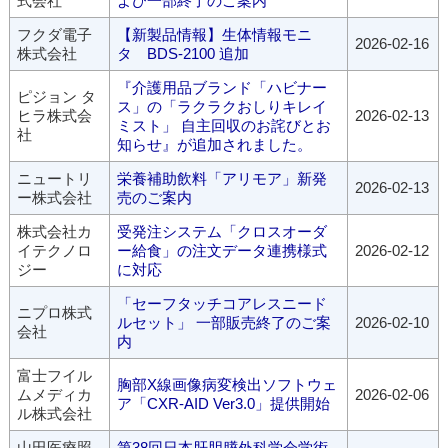
式会社
よび一部終了のご案内
フクダ電子
【新製品情報】生体情報モニ
2026-02-16
株式会社
タ BDS-2100 追加
『介護用品ブランド「ハビナー
ピジョン タ
ス」の「ラクラクおしりキレイ
ヒラ株式会
2026-02-13
ミスト」 自主回収のお詫びとお
社
知らせ』が追加されました。
ニュートリ
栄養補助飲料「アリモア」新発
2026-02-13
ー株式会社
売のご案内
株式会社カ
受発注システム「クロスオーダ
イテクノロ
ー給食」の注文データ連携様式
2026-02-12
ジー
に対応
「セーフタッチコアレスニード
ニプロ株式
ルセット」 一部販売終了のご案
2026-02-10
会社
内
富士フイル
胸部X線画像病変検出ソフトウェ
ムメディカ
2026-02-06
ア「CXR-AID Ver3.0」提供開始
ル株式会社
山田医療照
第38回日本肝胆膵外科学会学術