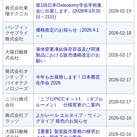
第1回日本Osteotomy学会学術集
株式会社東
会に出展します。(2026年3月20
2026-02-19
陽テクニカ
日～21日)
パシフィッ
価格改定のお知らせ（2026.4.1
クサプライ
2026-02-18
～）
株式会社
液体窒素凍結保存容器及び関連
大陽日酸株
製品における販売価格改定のお
2026-02-17
式会社
願い
株式会社オ
ンチップ・
今年も出展致します！日本農芸
2026-02-17
バイオテク
化学会 2026
ノロジーズ
ニプロ株式
「ニプロPICCキットf」（ダブル
2026-02-17
会社
ルーメン） 仕様変更のご案内
株式会社プ
よかレール エルタイプ・ウィン
2026-02-16
ラッツ
グタイプ 発売のお知らせ
大陽日酸株
【重要】製造販売業務の移管お
2026-02-16