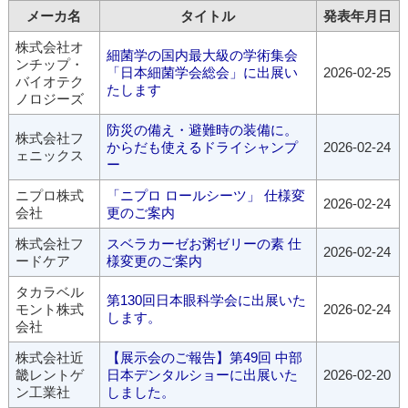
メーカ名
タイトル
発表年月日
株式会社オ
細菌学の国内最大級の学術集会
ンチップ・
「日本細菌学会総会」に出展い
2026-02-25
バイオテク
たします
ノロジーズ
防災の備え・避難時の装備に。
株式会社フ
からだも使えるドライシャンプ
2026-02-24
ェニックス
ー
ニプロ株式
「ニプロ ロールシーツ」 仕様変
2026-02-24
会社
更のご案内
株式会社フ
スベラカーゼお粥ゼリーの素 仕
2026-02-24
ードケア
様変更のご案内
タカラベル
第130回日本眼科学会に出展いた
モント株式
2026-02-24
します。
会社
株式会社近
【展示会のご報告】第49回 中部
畿レントゲ
日本デンタルショーに出展いた
2026-02-20
ン工業社
しました。