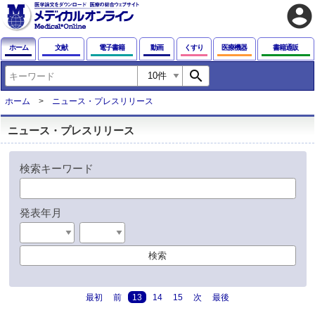
account_circle
ホーム
文献
電子書籍
動画
くすり
医療機器
書籍通販
search
ホーム
ニュース・プレスリリース
ニュース・プレスリリース
検索キーワード
発表年月
検索
最初
前
13
14
15
次
最後