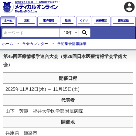
account_circle
ホーム
文献
電子書籍
動画
くすり
医療機器
書籍通販
search
ホーム
学会カレンダー
学術集会情報詳細
第45回医療情報学連合大会（第26回日本医療情報学会学術大
会）
開催日程
2025年11月12日(水) ～ 11月15日(土)
代表者
山下 芳範 福井大学医学部附属病院
開催地
兵庫県 姫路市