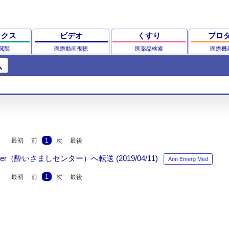
ックス
ビデオ
くすり
プロ
閲覧
医療動画視聴
医薬品検索
医療機
ch
最初
前
1
次
最後
r（酔いさましセンター）へ転送 (2019/04/11)
Ann Emerg Med
最初
前
1
次
最後