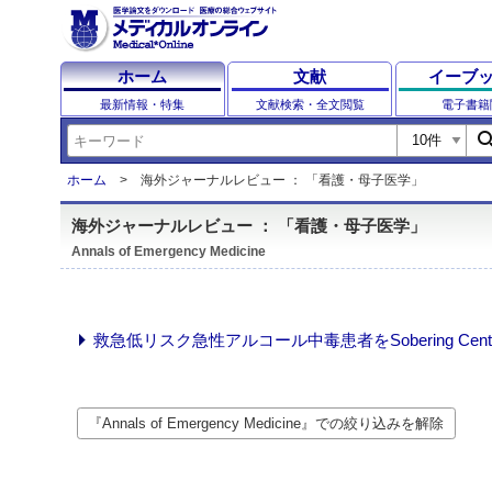
ホーム
文献
イーブ
最新情報・特集
文献検索・全文閲覧
電子書籍
sear
ホーム
海外ジャーナルレビュー ： 「看護・母子医学」
海外ジャーナルレビュー ： 「看護・母子医学」
Annals of Emergency Medicine
救急低リスク急性アルコール中毒患者をSobering Cente
『Annals of Emergency Medicine』での絞り込みを解除