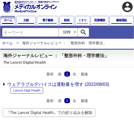
account_circle
ホーム
文献
電子書籍
動画
くすり
医療機器
書籍通販
search
ホーム
海外ジャーナルレビュー ： 「整形外科・理学療法」
海外ジャーナルレビュー ： 「整形外科・理学療法」
The Lancet Digital Health
最初
前
1
次
最後
ウェアラブルデバイスは運動量を増す (2022/08/03)
Lancet Digit Health
最初
前
1
次
最後
『The Lancet Digital Health』での絞り込みを解除