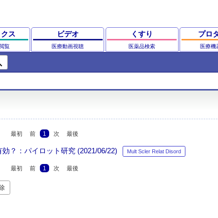
ックス
ビデオ
くすり
プロ
閲覧
医療動画視聴
医薬品検索
医療機
ch
最初
前
1
次
最後
パイロット研究 (2021/06/22)
Mult Scler Relat Disord
最初
前
1
次
最後
解除