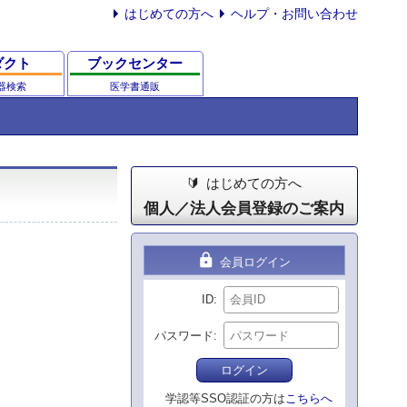
はじめての方へ
ヘルプ・お問い合わせ
ダクト
ブックセンター
器検索
医学書通販
はじめての方へ
個人／法人会員登録のご案内
lock
会員ログイン
ID
パスワード
ログイン
学認等SSO認証の方は
こちらへ