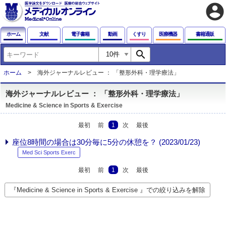
account_circle
ホーム
文献
電子書籍
動画
くすり
医療機器
書籍通販
search
ホーム
海外ジャーナルレビュー ： 「整形外科・理学療法」
海外ジャーナルレビュー ： 「整形外科・理学療法」
Medicine & Science in Sports & Exercise
最初
前
1
次
最後
座位8時間の場合は30分毎に5分の休憩を？ (2023/01/23)
Med Sci Sports Exerc
最初
前
1
次
最後
『Medicine & Science in Sports & Exercise 』での絞り込みを解除