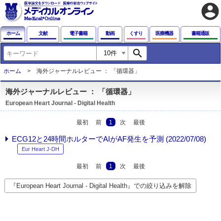
account_circle
ホーム
文献
電子書籍
動画
くすり
医療機器
書籍通販
search
ホーム
海外ジャーナルレビュー ： 「循環器」
海外ジャーナルレビュー ： 「循環器」
European Heart Journal - Digital Health
最初
前
1
次
最後
ECG12と24時間ホルターでAIがAF発生を予測 (2022/07/08)
Eur Heart J-DH
最初
前
1
次
最後
『European Heart Journal - Digital Health』での絞り込みを解除