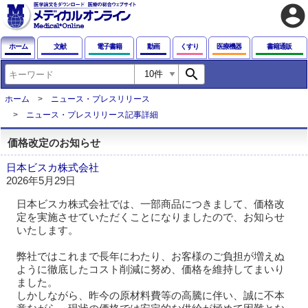
account_circle
ホーム
文献
電子書籍
動画
くすり
医療機器
書籍通販
search
ホーム
ニュース・プレスリリース
ニュース・プレスリリース記事詳細
価格改定のお知らせ
日本ビスカ株式会社
2026年5月29日
日本ビスカ株式会社では、一部商品につきまして、価格改
定を実施させていただくことになりましたので、お知らせ
いたします。
弊社ではこれまで長年にわたり、お客様のご負担が増えぬ
ように徹底したコスト削減に努め、価格を維持してまいり
ました。
しかしながら、昨今の原材料費等の高騰に伴い、誠に不本