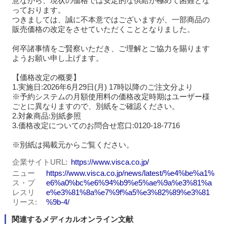
意ながら、現状の価格では安定的な供給が極めて困難とな
っております。
つきましては、誠に不本意ではございますが、一部商品の
販売価格の改定をさせていただくこととなりました。
何卒諸事情をご賢察いただき、ご理解とご協力を賜ります
ようお願い申し上げます。
【価格改定の概要】
1.実施日:2026年6月29日(月) 17時以降のご注文分より
※予約システムの月額使用料の価格改定時期はユーザー様
ごとに異なりますので、別紙をご確認ください。
2.対象商品:別紙参照
3.価格改定についてのお問合せ窓口:0120-18-7716
※別紙は掲載元からご覧ください。
企業サイトURL
https://www.visca.co.jp/
ニュー
https://www.visca.co.jp/news/latest/%e4%be%a1%
ス・プ
e6%a0%bc%e6%94%b9%e5%ae%9a%e3%81%a
レスリ
e%e3%81%8a%e7%9f%a5%e3%82%89%e3%81
リース
%9b-4/
関連するメディカルオンライン文献