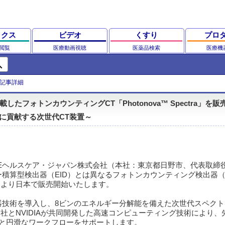
ックス
ビデオ
くすり
プロ
閲覧
医療動画視聴
医薬品検索
医療機
ch
記事詳細
フォトンカウンティングCT「Photonova™ Spectra」を販
に貢献する次世代CT装置～
Eヘルスケア・ジャパン株式会社（本社：東京都日野市、代表取締役
積算型検出器（EID）とは異なるフォトンカウンティング検出器（
4月17日より日本で販売開始いたします。
器技術を導入し、8ビンのエネルギー分解能を備えた次世代スペクト
、当社とNVIDIAが共同開発した高速コンピューティング技術により
と円滑なワークフローをサポートします。