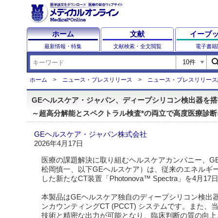
ホーム
文献
イーブ
最新情報・特集
文献検索・全文閲覧
電子書籍
sear
ホーム
ニュース・プレスリリース
ニュース・プレスリリース
GEヘルスケア・ジャパン、ディープシリコン検出器を搭載した
～超高分解能とスペクトラル検査*の両立で高度医療診断
GEヘルスケア・ジャパン株式会社
2026年4月17日
医療の課題解決に取り組むヘルスケアカンパニー、G
松岡慎一、以下GEヘルスケア）は、従来のエネルギー
した新たなCT装置「Photonova™ Spectra」を
本製品はGEヘルスケア独自のディープシリコン検出
ンカウンティングCT (PCCT) システムです。また
技術と精密な出力が可能となり、臨床判断の質の向上