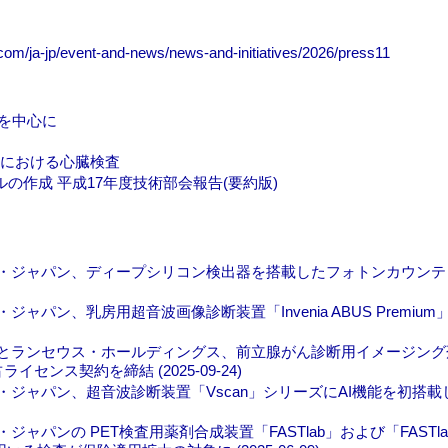
com/ja-jp/event-and-news/news-and-initiatives/2026/press11
術を中心に
置における心臓検査
マニュアルの作成 平成17年度技術部会報告(要約版)
ア・ジャパン、ディープシリコン検出器を搭載したフォトンカウンテ
パン、乳房用超音波画像診断装置「Invenia ABUS Premiu
アとランセウス・ホールディングス、前立腺がん診断用イメージング
イセンス契約を締結 (2025-09-24)
ャパン、超音波診断装置「Vscan」シリーズにAI機能を初搭載した「V
パンの PET検査用薬剤合成装置「FASTlab」および「FASTla