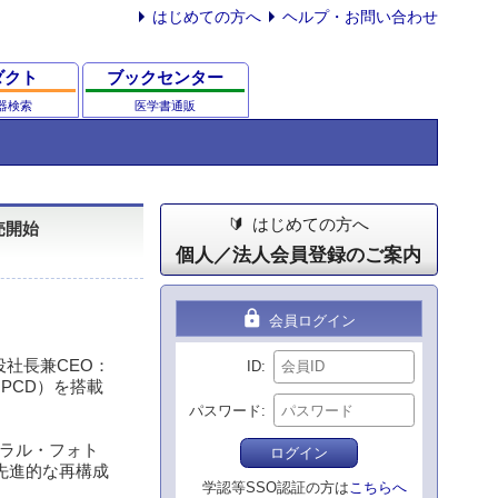
はじめての方へ
ヘルプ・お問い合わせ
ダクト
ブックセンター
器検索
医学書通販
はじめての方へ
売開始
個人／法人会員登録のご案内
lock
会員ログイン
社長兼CEO：
ID
PCD）を搭載
パスワード
ラル・フォト
ログイン
、先進的な再構成
学認等SSO認証の方は
こちらへ