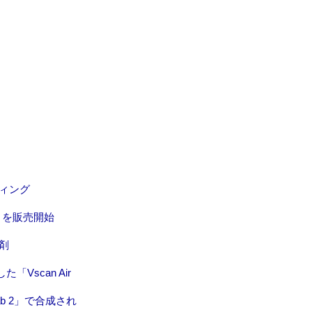
ィング
m」を販売開始
剤
scan Air
b 2」で合成され