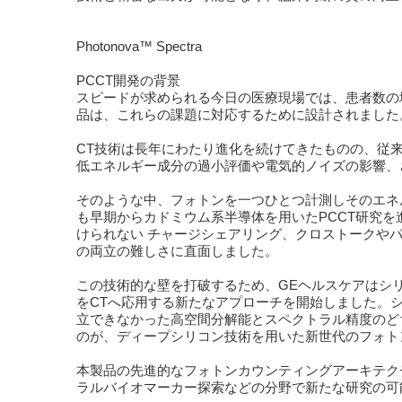
Photonova™ Spectra
PCCT開発の背景
スピードが求められる今日の医療現場では、患者数の増加
品は、これらの課題に対応するために設計されました
CT技術は長年にわたり進化を続けてきたものの、従来
低エネルギー成分の過小評価や電気的ノイズの影響、
そのような中、フォトンを一つひとつ計測しそのエネ
も早期からカドミウム系半導体を用いたPCCT研究
けられない チャージシェアリング、クロストークや
の両立の難しさに直面しました。
この技術的な壁を打破するため、GEヘルスケアはシ
をCTへ応用する新たなアプローチを開始しました。
立できなかった高空間分解能とスペクトラル精度のど
のが、ディープシリコン技術を用いた新世代のフォト
本製品の先進的なフォトンカウンティングアーキテク
ラルバイオマーカー探索などの分野で新たな研究の可