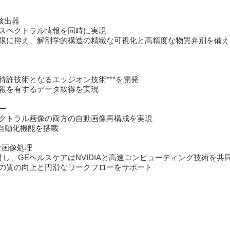
検出器
スペクトラル情報を同時に実現
限に抑え、解剖学的構造の精緻な可視化と高精度な物質弁別を備え
許技術となるエッジオン技術***を開発
報を有するデータ取得を実現
ー
クトラル画像の両方の自動画像再構成を実現
を含む自動化機能を搭載
な画像処理
]に対し、GEヘルスケアはNVIDIAと高速コンピューティング技術を共
の質の向上と円滑なワークフローをサポート