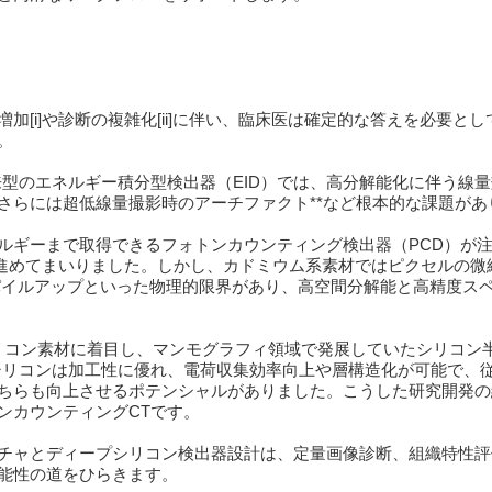
[i]や診断の複雑化[ii]に伴い、臨床医は確定的な答えを必要と
。
型のエネルギー積分型検出器（EID）では、高分解能化に伴う線
さらには超低線量撮影時のアーチファクト**など根本的な課題があ
ルギーまで取得できるフォトンカウンティング検出器（PCD）が
を進めてまいりました。しかし、カドミウム系素材ではピクセルの微
パイルアップといった物理的限界があり、高空間分解能と高精度ス
リコン素材に着目し、マンモグラフィ領域で発展していたシリコン
シリコンは加工性に優れ、電荷収集効率向上や層構造化が可能で、
ちらも向上させるポテンシャルがありました。こうした研究開発の
ンカウンティングCTです。
チャとディープシリコン検出器設計は、定量画像診断、組織特性評
能性の道をひらきます。