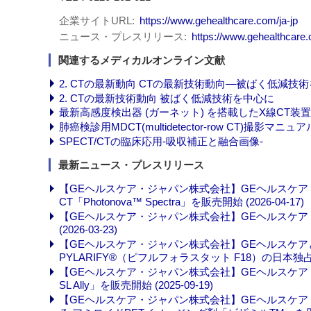
企業サイトURL
https://www.gehealthcare.com/ja-jp
ニュース・プレスリリース
https://www.gehealthcare.
関連するメディカルオンライン文献
2. CTの最新動向 CTの最新技術動向―被ばく低減技
2. CTの最新技術動向 被ばく低減技術を中心に
最新高感度検出器 (ガーネット) を搭載したX線CT装
肺癌検診用MDCT(multidetector-row CT)撮影
SPECT/CTの臨床応用‐吸収補正と融合画像‐
最新ニュース・プレスリリース
【GEヘルスケア・ジャパン株式会社】GEヘルスケ
CT「Photonova™ Spectra」を販売開始 (2026-04-17)
【GEヘルスケア・ジャパン株式会社】GEヘルスケア・ジャ
(2026-03-23)
【GEヘルスケア・ジャパン株式会社】GEヘルスケ
PYLARIFY®（ピフルフォラスタット F18）の日本独占ラ
【GEヘルスケア・ジャパン株式会社】GEヘルスケア・ジ
SL Ally」を販売開始 (2025-09-19)
【GEヘルスケア・ジャパン株式会社】GEヘルスケア・ジャ