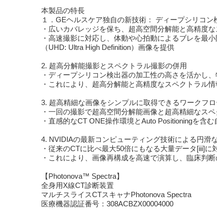
本製品の特長
１．GEヘルスケア独自の新技術： ディープシリコン
・広いカバレッジを保ち、超高空間分解能と高精度な
・高速撮影に対応し、体動や心拍動によるブレを最小
（UHD: Ultra High Definition）画像を提供
2. 超高分解能撮影とスペクトラル撮影の併用
・ディープシリコン検出器の加工性の高さを活かし、特
・これにより、超高分解能と高精度なスペクトラル情
3. 超高精細な画像をシンプルに取得できるワークフロ
・一回の撮影で超高空間分解能画像と超高精細なスペ
・直感的なCT ONE操作環境とAuto Positioning
4. NVIDIAの最新コンピューティング技術による円滑
・従来のCTに比べ最大50倍にもなる大量データ[iii
・これにより、画像再構成を高速で演算し、臨床判断
【Photonova™ Spectra】
全身用X線CT診断装置
マルチスライスCTスキャナPhotonova Spectra
医療機器認証番号：308ACBZX00004000