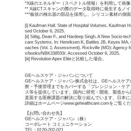
*X線のエネルギー（スペクトル情報）を利用して画像
** X線CTスキャンの際のデータ取得時に発生するノ
***板状の検出器の部品を採用し、シリコン素材の側
[i] Kaufman Hall. State of Hospital Volumes. Kaufman Ha
sed October 6, 2025.
[ii] Sittig, Dean F., and Hardeep Singh. A New Socio-te
care Systems. In: Henriksen K, Battles JB, Keyes MA, G
oaches (Vol. 1: Assessment). Rockville (MD): Agency f
v/books/NBK338593/. Accessed October 6, 2025.
[iii] Revolution Apex Eliteと比較した場合。
GEヘルスケア・ジャパンについて
GEヘルスケア・ジャパン株式会社は、GEヘルスケア
察・予後管理までをカバーする「プレシジョン・ケア
ス等を提供しています。国内に研究・開発、製造から
直面する医療課題の解決に取り組んでいます。日本にお
詳細はホームページwww.gehealthcare.comをご覧
【お問い合わせ先】
GEヘルスケア・ジャパン（株）
コーポレート コミュニケーション
TEL：0120-202-021