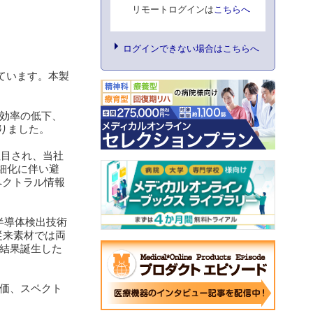
リモートログインは
こちらへ
ログインできない場合はこちらへ
しています。本製
量効率の低下、
りました。
注目され、当社
細化に伴い避
ペクトラル情報
半導体検出技術
従来素材では両
結果誕生した
価、スペクト