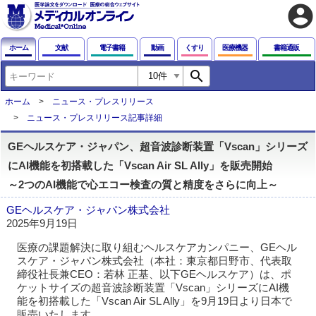
account_circle
ホーム
文献
電子書籍
動画
くすり
医療機器
書籍通販
search
ホーム
ニュース・プレスリリース
ニュース・プレスリリース記事詳細
GEヘルスケア・ジャパン、超音波診断装置「Vscan」シリーズ
にAI機能を初搭載した「Vscan Air SL Ally」を販売開始
～2つのAI機能で心エコー検査の質と精度をさらに向上～
GEヘルスケア・ジャパン株式会社
2025年9月19日
医療の課題解決に取り組むヘルスケアカンパニー、GEヘル
スケア・ジャパン株式会社（本社：東京都日野市、代表取
締役社長兼CEO：若林 正基、以下GEヘルスケア）は、ポ
ケットサイズの超音波診断装置「Vscan」シリーズにAI機
能を初搭載した「Vscan Air SL Ally」を9月19日より日本で
販売いたします。