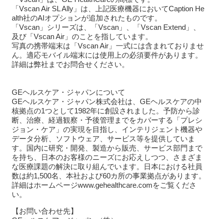
「Vscan Air SL Ally」は、上記医療機器においてCaption He
alth社のAIオプションが追加されたものです。
「Vscan」シリーズは、「Vscan」、「Vscan Extend」、
及び「Vscan Air」のことを指しています。
写真の携帯端末は「Vscan Air」一式には含まれておりませ
ん。適応モバイル端末には使用上の必須要件があります。
詳細は弊社までお問合せください。
GEヘルスケア・ジャパンについて
GEヘルスケア・ジャパン株式会社は、GEヘルスケアの中
核拠点の1つとして1982年に創設されました。予防から診
断、治療、経過観察・予後管理までをカバーする「プレシ
ジョン・ケア」の実現を目指し、インテリジェント機器や
データ分析、ソフトウェア、サービス等を提供していま
す。国内に研究・開発、製造から販売、サービス部門まで
を持ち、日本のお客様のニーズにお応えしつつ、さまざま
な医療課題の解決に取り組んでいます。日本における社員
数は約1,500名、本社および60カ所の事業拠点があります。
詳細はホームページwww.gehealthcare.comをご覧くださ
い。
【お問い合わせ先】