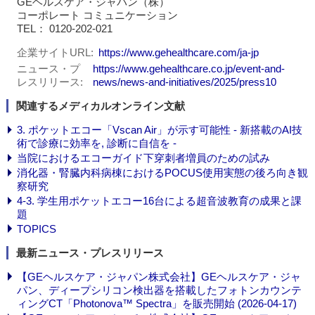
GEヘルスケア・ジャパン（株）
コーポレート コミュニケーション
TEL： 0120-202-021
企業サイトURL
https://www.gehealthcare.com/ja-jp
ニュース・プ
https://www.gehealthcare.co.jp/event-and-
レスリリース
news/news-and-initiatives/2025/press10
関連するメディカルオンライン文献
3. ポケットエコー「Vscan Air」が示す可能性 - 新搭載のAI技
術で診療に効率を, 診断に自信を -
当院におけるエコーガイド下穿刺者増員のための試み
消化器・腎臓内科病棟におけるPOCUS使用実態の後ろ向き観
察研究
4-3. 学生用ポケットエコー16台による超音波教育の成果と課
題
TOPICS
最新ニュース・プレスリリース
【GEヘルスケア・ジャパン株式会社】GEヘルスケア・ジャ
パン、ディープシリコン検出器を搭載したフォトンカウンテ
ィングCT「Photonova™ Spectra」を販売開始 (2026-04-17)