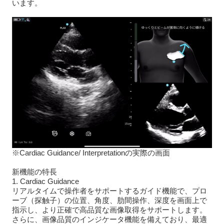
います。
※Cardiac Guidance/ Interpretationの実際の画面
新機能の特長
1. Cardiac Guidance
リアルタイムで操作者をサポートするガイド機能で、プロ
ーブ（探触子）の位置、角度、肋間操作、深度を画面上で
指示し、より正確で高品質な画像取得をサポートします。
さらに、画像品質のインジケータ機能を備えており、最適