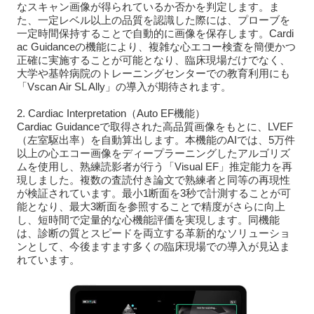
なスキャン画像が得られているか否かを判定します。ま
た、一定レベル以上の品質を認識した際には、プローブを
一定時間保持することで自動的に画像を保存します。Cardi
ac Guidanceの機能により、複雑な心エコー検査を簡便かつ
正確に実施することが可能となり、臨床現場だけでなく、
大学や基幹病院のトレーニングセンターでの教育利用にも
「Vscan Air SL Ally」の導入が期待されます。
2. Cardiac Interpretation（Auto EF機能）
Cardiac Guidanceで取得された高品質画像をもとに、LVEF
（左室駆出率）を自動算出します。本機能のAIでは、5万件
以上の心エコー画像をディープラーニングしたアルゴリズ
ムを使用し、熟練読影者が行う「Visual EF」推定能力を再
現しました。複数の査読付き論文で熟練者と同等の再現性
が検証されています。最小1断面を3秒で計測することが可
能となり、最大3断面を参照することで精度がさらに向上
し、短時間で定量的な心機能評価を実現します。同機能
は、診断の質とスピードを両立する革新的なソリューショ
ンとして、今後ますます多くの臨床現場での導入が見込ま
れています。