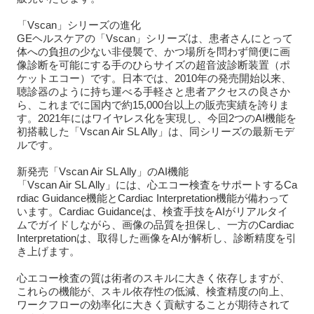
「Vscan」シリーズの進化
GEヘルスケアの「Vscan」シリーズは、患者さんにとって
体への負担の少ない非侵襲で、かつ場所を問わず簡便に画
像診断を可能にする手のひらサイズの超音波診断装置（ポ
ケットエコー）です。日本では、2010年の発売開始以来、
聴診器のように持ち運べる手軽さと患者アクセスの良さか
ら、これまでに国内で約15,000台以上の販売実績を誇りま
す。2021年にはワイヤレス化を実現し、今回2つのAI機能を
初搭載した「Vscan Air SL Ally」は、同シリーズの最新モデ
ルです。
新発売「Vscan Air SL Ally」のAI機能
「Vscan Air SL Ally」には、心エコー検査をサポートするCa
rdiac Guidance機能とCardiac Interpretation機能が備わって
います。Cardiac Guidanceは、検査手技をAIがリアルタイ
ムでガイドしながら、画像の品質を担保し、一方のCardiac
Interpretationは、取得した画像をAIが解析し、診断精度を引
き上げます。
心エコー検査の質は術者のスキルに大きく依存しますが、
これらの機能が、スキル依存性の低減、検査精度の向上、
ワークフローの効率化に大きく貢献することが期待されて