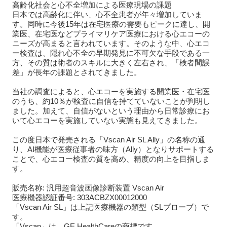
高齢化社会と心不全増加による医療現場の課題
日本では高齢化に伴い、心不全患者が年々増加していま
す。同時に今後15年は在宅医療の需要もピークに達し、開
業医、在宅医などプライマリケア医療における心エコーの
ニーズが高まると言われています。そのような中、心エコ
ー検査は、隠れ心不全の早期発見に不可欠な手段である一
方、その質は術者のスキルに大きく左右され、「検者間誤
差」が長年の課題とされてきました。
当社の調査によると、心エコーを実施する開業医・在宅医
のうち、約10％が検査に自信を持てていないことが判明し
ました。加えて、自信がないという理由から日常診療にお
いて心エコーを実施していない実態も見えてきました。
この度日本で発売される「Vscan Air SL Ally」の名称の通
り、AI機能が医療従事者の味方（Ally）となりサポートする
ことで、心エコー検査の質を高め、精度の向上を目指しま
す。
販売名称: 汎用超音波画像診断装置 Vscan Air
医療機器認証番号: 303ACBZX00012000
「Vscan Air SL」は上記医療機器の類型（SLプローブ）で
す。
「Vscan」は、GE HealthCareの商標です。