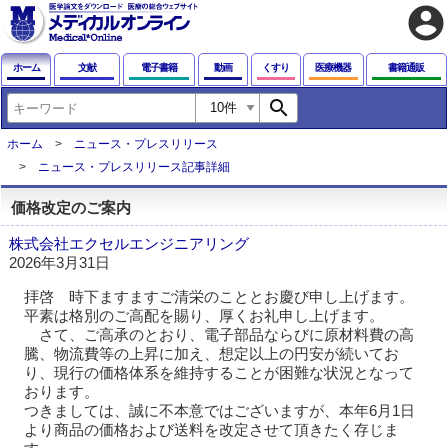
account_circle
ホーム
文献
電子書籍
動画
くすり
医療機器
書籍通販
search
ホーム
ニュース・プレスリリース
ニュース・プレスリリース記事詳細
価格改定のご案内
株式会社エクセルエンジニアリング
2026年3月31日
拝啓 時下ますますご清栄のこととお慶び申し上げます。
平素は格別のご高配を賜り、厚くお礼申し上げます。
さて、ご高承のとおり、電子部品ならびに原材料費の高
騰、物流費等の上昇に加え、想定以上の円安が続いてお
り、現行の価格体系を維持することが困難な状況となって
おります。
つきましては、誠に不本意ではございますが、本年6月1日
より商品の価格および送料を改定させて頂きたく存じま