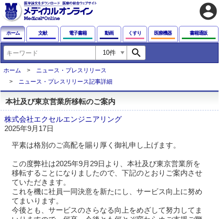
account_circle
ホーム
文献
電子書籍
動画
くすり
医療機器
書籍通販
search
ホーム
ニュース・プレスリリース
ニュース・プレスリリース記事詳細
本社及び東京営業所移転のご案内
株式会社エクセルエンジニアリング
2025年9月17日
平素は格別のご高配を賜り厚く御礼申し上げます。
この度弊社は2025年9月29日より、本社及び東京営業所を
移転することになりましたので、下記のとおりご案内させ
ていただきます。
これを機に社員一同決意を新たにし、サービス向上に努め
てまいります。
今後とも、サービスのさらなる向上をめざして努力してま