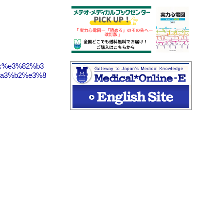
ex%e3%82%b3
a3%b2%e3%8