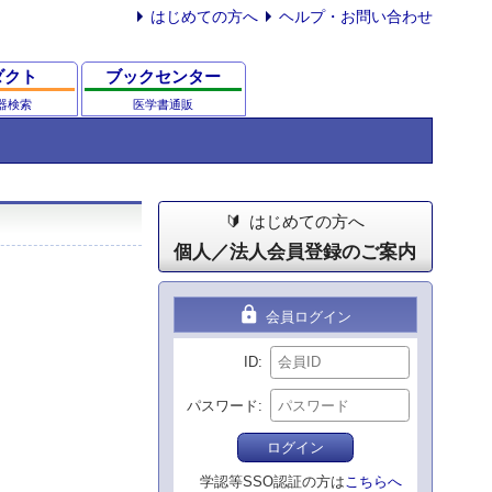
はじめての方へ
ヘルプ・お問い合わせ
ダクト
ブックセンター
器検索
医学書通販
はじめての方へ
個人／法人会員登録のご案内
lock
会員ログイン
ID
パスワード
ログイン
学認等SSO認証の方は
こちらへ