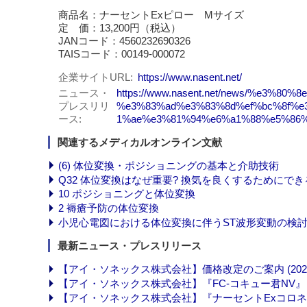
商品名：ナーセントExピロー Mサイズ
定 価：13,200円（税込）
JANコード：4560232690326
TAISコード：00149-000072
企業サイトURL
https://www.nasent.net/
ニュース・
https://www.nasent.net/news/%e3
プレスリリ
%e3%83%ad%e3%83%8d%ef%bc%8f%e
ース
1%ae%e3%81%94%e6%a1%88%e5%86%
関連するメディカルオンライン文献
(6) 体位変換・ポジショニングの基本と介助技術
Q32 体位変換はなぜ重要? 換気を良くするためにで
10 ポジショニングと体位変換
2 褥瘡予防の体位変換
小児心電図における体位変換に伴うST波形変動の検
最新ニュース・プレスリリース
【アイ・ソネックス株式会社】価格改定のご案内 (2026-0
【アイ・ソネックス株式会社】『FC-コキュー君NV』 バリ
【アイ・ソネックス株式会社】『ナーセントExコロネユー』発