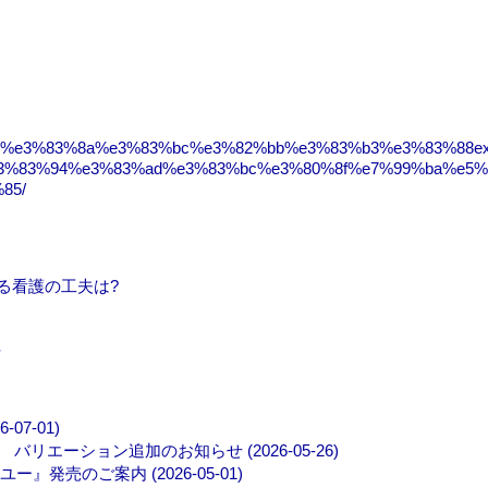
%80%8e%e3%83%8a%e3%83%bc%e3%82%bb%e3%83%b3%e3%83%88
3%83%94%e3%83%ad%e3%83%bc%e3%80%8f%e7%99%ba%e5%
85/
きる看護の工夫は?
討
7-01)
エーション追加のお知らせ (2026-05-26)
売のご案内 (2026-05-01)