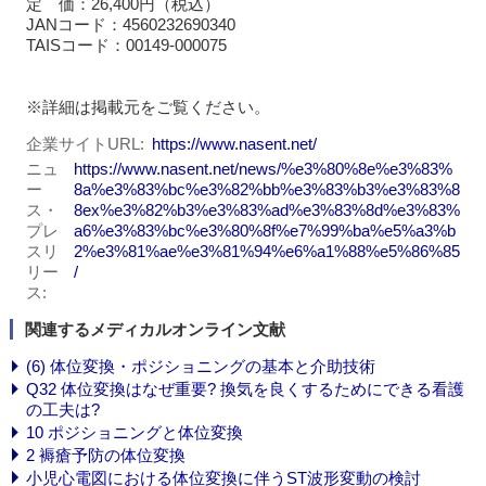
定 価：26,400円（税込）
JANコード：4560232690340
TAISコード：00149-000075
※詳細は掲載元をご覧ください。
企業サイトURL
https://www.nasent.net/
ニュ
https://www.nasent.net/news/%e3%80%8e%e3%83%
ー
8a%e3%83%bc%e3%82%bb%e3%83%b3%e3%83%8
ス・
8ex%e3%82%b3%e3%83%ad%e3%83%8d%e3%83%
プレ
a6%e3%83%bc%e3%80%8f%e7%99%ba%e5%a3%b
スリ
2%e3%81%ae%e3%81%94%e6%a1%88%e5%86%85
リー
/
ス
関連するメディカルオンライン文献
(6) 体位変換・ポジショニングの基本と介助技術
Q32 体位変換はなぜ重要? 換気を良くするためにできる看護
の工夫は?
10 ポジショニングと体位変換
2 褥瘡予防の体位変換
小児心電図における体位変換に伴うST波形変動の検討