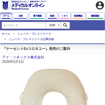
account_circle
ホーム
文献
電子書籍
動画
くすり
医療機器
書籍通販
search
ホーム
ニュース・プレスリリース
ニュース・プレスリリース記事詳細
『ナーセントExコロネユー』発売のご案内
アイ・ソネックス株式会社
2026年5月1日