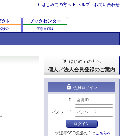
はじめての方へ
ヘルプ・お問い合わせ
ダクト
ブックセンター
器検索
医学書通販
はじめての方へ
個人／法人会員登録のご案内
lock
会員ログイン
ID
パスワード
。
ログイン
学認等SSO認証の方は
こちらへ