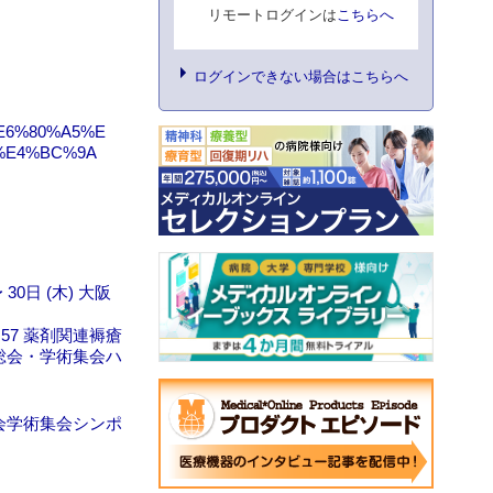
リモートログインは
こちらへ
ログインできない場合はこちらへ
%E6%80%A5%E
%E4%BC%9A
0日 (木) 大阪
57 薬剤関連褥瘡
会総会・学術集会ハ
学会学術集会シンポ