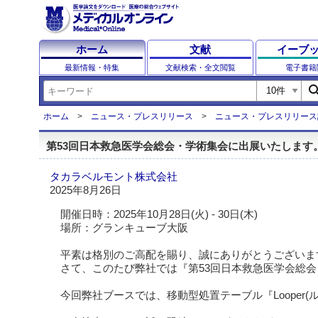
ホーム
文献
イーブ
最新情報・特集
文献検索・全文閲覧
電子書籍
sear
ホーム
ニュース・プレスリリース
ニュース・プレスリリース
第53回日本救急医学会総会・学術集会に出展いたします
タカラベルモント株式会社
2025年8月26日
開催日時：2025年10月28日(火) - 30日(木)
場所：グランキューブ大阪
平素は格別のご高配を賜り、誠にありがとうございま
さて、このたび弊社では『第53回日本救急医学会総
今回弊社ブースでは、移動型処置テーブル『Looper(