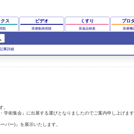
ックス
ビデオ
くすり
プロ
閲覧
医療動画視聴
医薬品検索
医療機
ch
記事詳細
。
す。
会・学術集会』に出展する運びとなりましたのでご案内申し上げます
ルーパー)』を展示いたします。