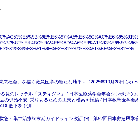
。
112/%E7%AC%AC53%E5%9B%9E%E6%97%A5%E6%9C%AC%E6%95%91
7%B7%8F%E4%BC%9A%E5%AD%A6%E8%A1%93%E9%9B%86
E3%81%84%E3%81%9F%E3%81%97%E3%81%BE%E3%81%99
会」を描く救急医学の新たな地平 - 〈2025年10月28日 (火) 〜 3
る負のレッテル「スティグマ」 / 日本医療薬学会年会シンポジウム
薬品の供給不安, 乗り切るための工夫と模索を議論 / 日本救急医学
のADL低下を予測
「救急・集中治療終末期ガイドライン改訂 (9) - 第52回日本救急医