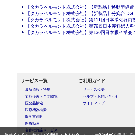
【タカラベルモント株式会社】【新製品】移動型処置台Loop
【タカラベルモント株式会社】【新製品】分娩台 DG-860M
【タカラベルモント株式会社】第111回日本消化器内視鏡学会
【タカラベルモント株式会社】第78回日本産科婦人科学会に出
【タカラベルモント株式会社】第130回日本眼科学会に出展い
サービス一覧
ご利用ガイド
最新情報・特集
サービス概要
文献検索・全文閲覧
ヘルプ・お問い合わせ
医薬品検索
サイトマップ
医療機器検索
医学書通販
医療動画
著作権許諾サービス
当サイトでは、サイトの利便性向上のため、クッキー(Cookie)を使用して