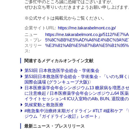
ご多忙中のところ誠に恐縮ではございますが、
ぜひお立ち寄りいただきますようお願い申し上げます
※公式サイトは掲載元からご覧ください。
企業サイトURL
https://me.takarabelmont.co.jp/
ニュー
https://me.takarabelmont.co.jp/5
ス・プレ
5%8C%BB%E5%AD%A6%E4%BC%9A%E
スリリー
%E3%81%AB%E5%87%BA%E5%B1%95%
ス
関連するメディカルオンライン文献
第53回 日本救急医学会総会・学術集会
第53回日本救急医学会総会・学術集会 - 「いのち輝く未来社
国際会議場 (グランキューブ大阪)〉
日本医療薬学会年会シンポジウム13 糖尿病を増悪させ
に注意喚起 / 日本医療薬学会年会シンポジウム64 医
イライトセッション4 ICU入室時のAlb, BUN, 退院後
気候変動と救急医療
#救急集中治療終末期ガイドライン #TLT #緩和ケア 
ジウム『ガイドライン改訂』レポート」
最新ニュース・プレスリリース