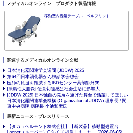
メディカルオンライン プロダクト製品情報
移動型内視鏡テーブル ベルフリット
関連するメディカルオンライン文献
日本消化器関連学会週間 (JDDW) 2025
第64回日本消化器がん検診学会総会
医師の負担を軽減するIBDセンター薬剤師外来
[潰瘍性大腸炎] 便意切迫感は社会生活に影響大
[JDDW 2025] 日本独自の発展を遂げた舞台で活躍してほしい
日本消化器関連学会機構 (Organization of JDDW) 理事長 / 関
東中央病院 病院長 小池和彦氏
最新ニュース・プレスリリース
【タカラベルモント株式会社】【新製品】移動型処置台
Looper（ルーパー）Cタイプ 掲載しました。 (2026-06-05)