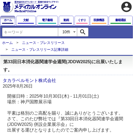
account_circle
ホーム
文献
電子書籍
動画
くすり
医療機器
書籍通販
search
ホーム
ニュース・プレスリリース
ニュース・プレスリリース記事詳細
第33回日本消化器関連学会週間(JDDW2025)に出展いたしま
す。
タカラベルモント株式会社
2025年8月26日
開催日時：2025年10月30日(木) - 11月01日(土)
場所：神戸国際展示場
平素は格別のご高配を賜り、誠にありがとうございます。
さて、このたび弊社では『第33回日本消化器関連学会週間
(JDDW2025) 併設企業展示会』に
出展する運びとなりましたのでご案内申し上げます。