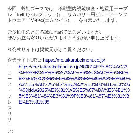
今回、弊社ブースでは、移動型内視鏡検査・処置用テーブ
ル『Belflit(ベルフリット)』、リカバリー用ビューアーソフ
トウエア『M-tied(エムタイド)』、を展示いたします。
ご多忙中のところ誠に恐縮ではございますが、
ぜひお立ち寄りいただきますようお願い申し上げます。
※公式サイトは掲載元からご覧ください。
企業サイトURL
https://me.takarabelmont.co.jp/
ニ
https://me.takarabelmont.co.jp/4808/%E7%AC%AC33
ュ
%E5%9B%9E%E6%97%A5%E6%9C%AC%E6%B6%
ー
88%E5%8C%96%E5%99%A8%E9%96%A2%E9%80%
ス
A3%E5%AD%A6%E4%BC%9A%E9%80%B1%E9%96
・
%93jddw2025%E3%81%AB%E5%87%BA%E5%B1%9
プ
5%E3%81%84%E3%81%9F%E3%81%97%E3%81%B
レ
E%E3%81%99
ス
リ
リ
ー
ス