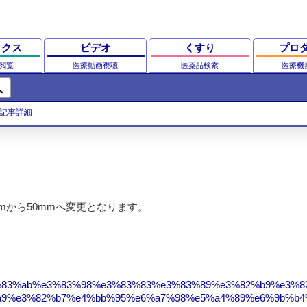
ックス
ビデオ
くすり
プロ
閲覧
医療動画視聴
医薬品検索
医療機
ch
記事詳細
mから50mmへ変更となります。
e3%83%ab%e3%83%98%e3%83%83%e3%83%89%e3%82%b9%e3%8
a9%e3%82%b7%e4%bb%95%e6%a7%98%e5%a4%89%e6%9b%b4