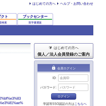
はじめての方へ
ヘルプ・お問い合わせ
ダクト
ブックセンター
器検索
医学書通販
はじめての方へ
個人／法人会員登録のご案内
lock
会員ログイン
ID
パスワード
ログイン
2%bf%e3%83
%e3%81%ae%
学認等SSO認証の方は
こちらへ