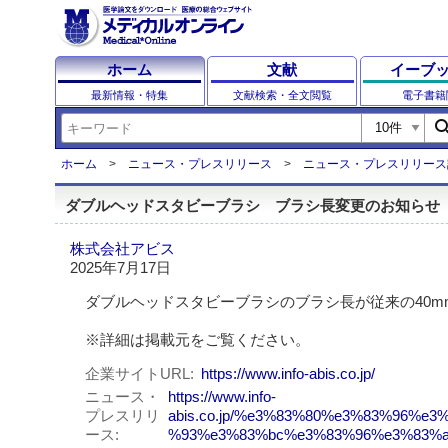
ホーム
文献
イーブ
最新情報・特集
文献検索・全文閲覧
電子書籍
sear
ホーム
ニュース・プレスリリース
ニュース・プレスリリース
ダブルヘッドスタビーブラシ ブラシ長変更のお知らせ
株式会社アビス
2025年7月17日
ダブルヘッドスタビーブラシのブラシ長が従来の40m
※詳細は掲載元をご覧ください。
企業サイトURL
https://www.info-abis.co.jp/
ニュース・
https://www.info-
プレスリリ
abis.co.jp/%e3%83%80%e3%83%96%
ース
%93%e3%83%bc%e3%83%96%e3%83%