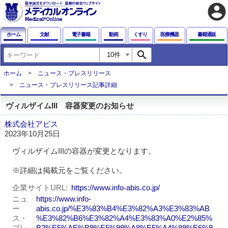
account_circle
ホーム
文献
電子書籍
動画
くすり
医療機器
書籍通販
search
ホーム
ニュース・プレスリリース
ニュース・プレスリリース記事詳細
ヴィルザイムIII 容器変更のお知らせ
株式会社アビス
2023年10月25日
ヴィルザイムIIIの容器が変更となります。
※詳細は掲載元をご覧ください。
企業サイトURL
https://www.info-abis.co.jp/
ニュ
https://www.info-
ー
abis.co.jp/%E3%83%B4%E3%82%A3%E3%83%AB
ス・
%E3%82%B6%E3%82%A4%E3%83%A0%E2%85%
プレ
B2%E5%AE%B9%E5%99%A8%E5%A4%89%E6%9