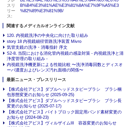
スリ
B%B4%E3%81%AE%E3%81%8A%E7%9F%A5%E3
リー
%82%89%E3%81%9B/
ス
関連するメディカルオンライン文献
120. 内視鏡洗浄の中央化に向けた取り組み
story 18 内視鏡細径管路洗浄装置 Mivro
気管支鏡の洗浄・消毒指針 序文
S2-8. 当院における消化管内視鏡の感染対策 - 内視鏡洗浄と清
浄度管理の取り組み -
内視鏡洗浄機更新による性能比較 〜洗浄消毒回数とディスオ
ーパ濃度およびレンズ汚れ面積の関係〜
最新ニュース・プレスリリース
【株式会社アビス】ダブルヘッドスタビーブラシ ブラシ梱
包形態変更のお知らせ (2025-09-25)
【株式会社アビス】ダブルヘッドスタビーブラシ ブラシ長
変更のお知らせ (2025-07-17)
【株式会社アビス】バイトブロック固定用バンド素材変更の
お知らせ (2024-08-23)
【株式会社アビス】ヴィルザイムIII 容器変更のお知らせ