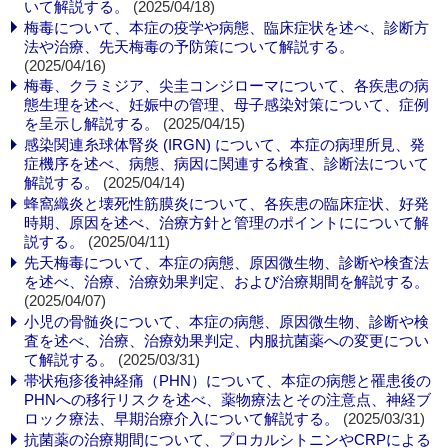
いて解説する。
(2025/04/18)
梅毒について、本症の疫学や病態、臨床症状を述べ、診断方
法や治療、先天梅毒の予防策について解説する。
(2025/04/16)
梅毒、クラミジア、尖圭コンジローマについて、各疾患の病
態生理を述べ、妊娠中の管理、母子感染対策について、症例
を呈示し解説する。
(2025/04/15)
感染関連糸球体腎炎 (IRGN) について、本症の病理所見、発
症機序を述べ、病態、病因に関連する検査、診断法について
解説する。
(2025/04/14)
蜂窩織炎と壊死性筋膜炎について、各疾患の臨床症状、好発
時期、原因を述べ、治療方針と管理のポイントにについて解
説する。
(2025/04/11)
先天梅毒について、本症の病態、原因微生物、診断や検査法
を述べ、治療、治療効果判定、および治療期間を解説する。
(2025/04/07)
小児の骨髄炎について、本症の病態、原因微生物、診断や検
査を述べ、治療、治療効果判定、内服抗菌薬への変更につい
て解説する。
(2025/03/31)
帯状疱疹後神経痛（PHN）について、本症の病態と罹患後の
PHNへの移行リスクを述べ、薬物療法とその注意点、神経ブ
ロック療法、早期治療介入について解説する。
(2025/03/31)
抗菌薬の治療期間について、プロカルシトニンやCRPによる