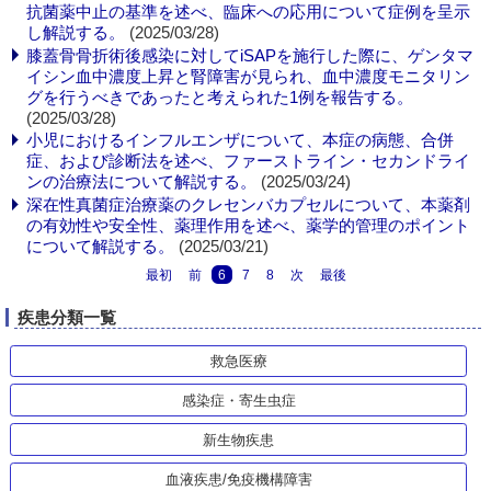
抗菌薬中止の基準を述べ、臨床への応用について症例を呈示
し解説する。
(2025/03/28)
膝蓋骨骨折術後感染に対してiSAPを施行した際に、ゲンタマ
イシン血中濃度上昇と腎障害が見られ、血中濃度モニタリン
グを行うべきであったと考えられた1例を報告する。
(2025/03/28)
小児におけるインフルエンザについて、本症の病態、合併
症、および診断法を述べ、ファーストライン・セカンドライ
ンの治療法について解説する。
(2025/03/24)
深在性真菌症治療薬のクレセンバカプセルについて、本薬剤
の有効性や安全性、薬理作用を述べ、薬学的管理のポイント
について解説する。
(2025/03/21)
最初
前
6
7
8
次
最後
疾患分類一覧
救急医療
感染症・寄生虫症
新生物疾患
血液疾患/免疫機構障害