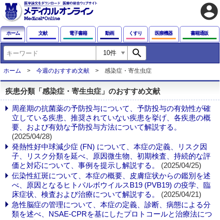
account_circle
ホーム
文献
電子書籍
動画
くすり
医療機器
書籍通販
search
ホーム
今週のおすすめ文献
感染症・寄生虫症
疾患分類「感染症・寄生虫症」のおすすめ文献
周産期の抗菌薬の予防投与について、予防投与の有効性が確
立している疾患、推奨されていない疾患を挙げ、各疾患の概
要、および有効な予防投与方法について解説する。
(2025/04/28)
発熱性好中球減少症 (FN) について、本症の定義、リスク因
子、リスク分類を延べ、原因微生物、初期検査、持続的な評
価と対応について、事例を提示し解説する。
(2025/04/25)
伝染性紅斑について、本症の概要、皮膚症状からの鑑別を述
べ、原因となるヒトパルボウイルスB19 (PVB19) の疫学、臨
床症状、検査および治療について解説する。
(2025/04/21)
急性脳症の管理について、本症の定義、診断、病態による分
類を述べ、NSAE-CPRを基にしたプロトコールと治療法につ