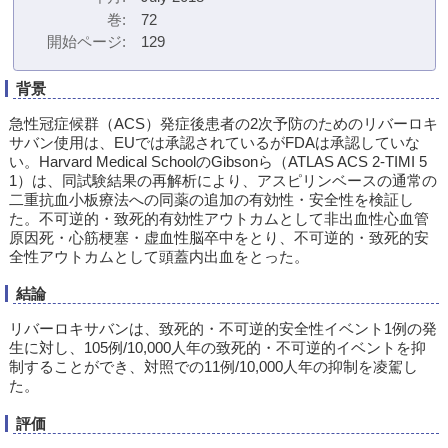
巻
72
開始ページ
129
背景
急性冠症候群（ACS）発症後患者の2次予防のためのリバーロキ
サバン使用は、EUでは承認されているがFDAは承認していな
い。Harvard Medical SchoolのGibsonら（ATLAS ACS 2-TIMI 5
1）は、同試験結果の再解析により、アスピリンベースの通常の
二重抗血小板療法への同薬の追加の有効性・安全性を検証し
た。不可逆的・致死的有効性アウトカムとして非出血性心血管
原因死・心筋梗塞・虚血性脳卒中をとり、不可逆的・致死的安
全性アウトカムとして頭蓋内出血をとった。
結論
リバーロキサバンは、致死的・不可逆的安全性イベント1例の発
生に対し、105例/10,000人年の致死的・不可逆的イベントを抑
制することができ、対照での11例/10,000人年の抑制を凌駕し
た。
評価