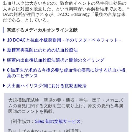
出血リスクは大きいものの、致命的イベントの発生抑止効果の
大きさは対照を凌駕した、という興味深い再解析結果である。F
DAの判断が注目されるが、JACC Editorialは「最後の言葉は未
だである」としている。
関連するメディカルオンライン文献
10 DOACと抗血小板薬併用 - そのリスク・ベネフィット -
脳梗塞再発防止のための抗血栓療法
頭蓋内出血後抗血栓療法選択と開始のタイミング
8 臨床医が求める今後必要な虚血性心疾患に対する抗血小板
薬のエビデンス
大出血ハイリスク例における抗凝固療法
大規模臨床試験、新規の薬・機器・手法・因子・メカニズ
ムの発見に関する文献を主に取り上げ、原文の要約と専属
医師のコメントを掲載。
（制作協力：
Silex 知の文献サービス
）
取り上げる主なジャーナル（循環器）