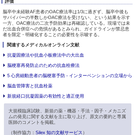
評価
脳卒中未経験AF患者のOAC療法率は1/3に過ぎず、脳卒中後も
サバイバーの半数しかOAC療法を受けない、という結果を示す
一方、OAC療法の二次予防効果は再確認している。現場では未
だ出血合併症への危惧があるとみられ、ガイドラインが禁忌患
者を限定・明確化することの必要性を示唆する。
関連するメディカルオンライン文献
抗凝固療法や抗血小板療法中の大出血
脳梗塞再発防止のための抗血栓療法
5 心房細動患者の脳梗塞予防 - インターベンションの立場から
脳血管障害と抗血栓薬
新規経口抗凝固薬の有効性と適正使用
大規模臨床試験、新規の薬・機器・手法・因子・メカニズ
ムの発見に関する文献を主に取り上げ、原文の要約と専属
医師のコメントを掲載。
（制作協力：
Silex 知の文献サービス
）