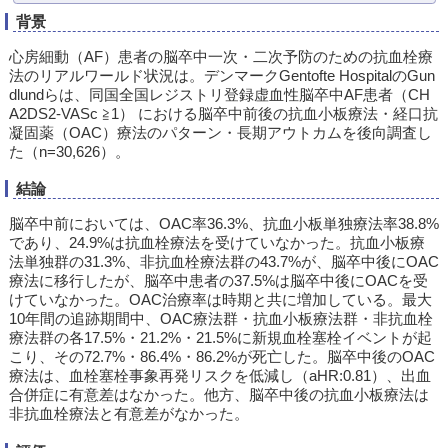
背景
心房細動（AF）患者の脳卒中一次・二次予防のための抗血栓療
法のリアルワールド状況は。デンマークGentofte HospitalのGun
dlundらは、同国全国レジストリ登録虚血性脳卒中AF患者（CH
A2DS2-VASc ≧1） における脳卒中前後の抗血小板療法・経口抗
凝固薬（OAC）療法のパターン・長期アウトカムを後向調査し
た（n=30,626）。
結論
脳卒中前においては、OAC率36.3%、抗血小板単独療法率38.8%
であり、24.9%は抗血栓療法を受けていなかった。抗血小板療
法単独群の31.3%、非抗血栓療法群の43.7%が、脳卒中後にOAC
療法に移行したが、脳卒中患者の37.5%は脳卒中後にOACを受
けていなかった。OAC治療率は時期と共に増加している。最大
10年間の追跡期間中、OAC療法群・抗血小板療法群・非抗血栓
療法群の各17.5%・21.2%・21.5%に新規血栓塞栓イベントが起
こり、その72.7%・86.4%・86.2%が死亡した。脳卒中後のOAC
療法は、血栓塞栓事象再発リスクを低減し（aHR:0.81）、出血
合併症に有意差はなかった。他方、脳卒中後の抗血小板療法は
非抗血栓療法と有意差がなかった。