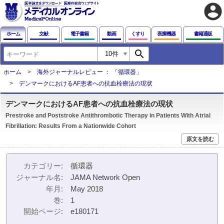
account_circle
ホーム
文献
電子書籍
動画
くすり
医療機器
書籍通販
search
ホーム
海外ジャーナルレビュー ： 「循環器」
デンマークにおけるAF患者への抗血栓療法の現状
デンマークにおけるAF患者への抗血栓療法の現状
Prestroke and Poststroke Antithrombotic Therapy in Patients With Atrial
Fibrillation: Results From a Nationwide Cohort
原文を読む
カテゴリー
循環器
ジャーナル名
JAMA Network Open
年月
May 2018
巻
1
開始ページ
e180171