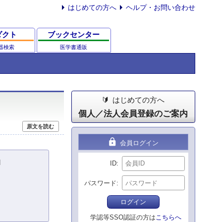
はじめての方へ
ヘルプ・お問い合わせ
ダクト
ブックセンター
器検索
医学書通販
はじめての方へ
個人／法人会員登録のご案内
原文を読む
lock
会員ログイン
l
ID
パスワード
ログイン
学認等SSO認証の方は
こちらへ