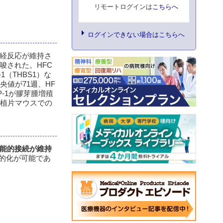
リモートログインは
こちらへ
ログインできない場合はこちらへ
経反応が維持さ
唆された。HFC
（THBS1）な
値が71週、HF
-1が膠芽腫増殖
移植片マウスでの
能的接続が維持
標的化が可能であ