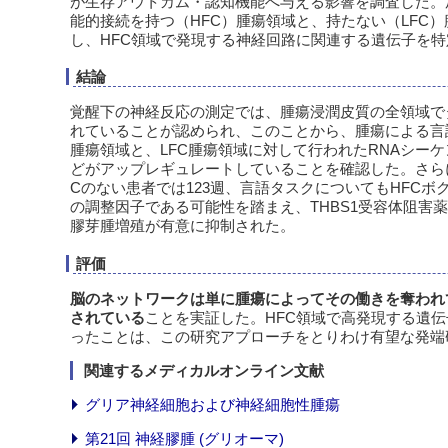
が生存アウトカム・認知機能へ与える影響を調査した。
能的接続を持つ（HFC）腫瘍領域と、持たない（LFC
し、HFC領域で発現する神経回路に関連する遺伝子を
結論
覚醒下の神経反応の測定では、腫瘍浸潤皮質の全領域で
れていることが認められ、このことから、腫瘍による言
腫瘍領域と、LFC腫瘍領域に対して行われたRNAシーケン
どがアップレギュレートしていることを確認した。さらに
Cのない患者では123週、言語タスクについてもHFCボ
の調整因子である可能性を踏まえ、THBS1受容体阻害薬
膠芽腫増殖が有意に抑制された。
評価
脳のネットワークは単に腫瘍によってその働きを奪われ
されている
ことを実証した。HFC領域で高発現する遺伝
ったことは、この研究アプローチをとりわけ有望な発端
関連するメディカルオンライン文献
グリア神経細胞および神経細胞性腫瘍
第21回 神経膠腫 (グリオーマ)