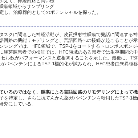
加えて、神経回路と高い機
）腫瘍領域からサンプリング
特定し、治療標的としてのポテンシャルを探った。
タスクに関連した神経活動が、皮質投射性腫瘍で発話に関連する神
語回路の機能リモデリングと、言語回路への接続が起こることが示
シングでは、HFC領域で、TSP-1をコードするトロンボスポンジ-1
膠芽腫患者での検証では、HFC領域のある患者では生存期間の中央
クセル数がパフォーマンスと逆相関することを示した。最後に、TSP
ガバペンチンによるTSP-1標的化が試みられ、HFC患者由来異種
ているのではなく、腫瘍による言語回路のリモデリングによって機
子を特定し、さらに抗てんかん薬ガバペンチンを転用したTSP-1
研究にしている。