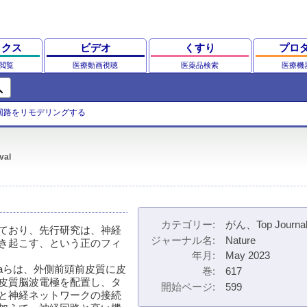
ックス
ビデオ
くすり
プロ
閲覧
医療動画視聴
医薬品検索
医療機
ch
回路をリモデリングする
val
カテゴリー
がん、Top Journa
ており、先行研究は、神経
ジャーナル名
Nature
き起こす、という正のフィ
年月
May 2023
oのKrishnaらは、外側前頭前皮質に皮
巻
617
皮質脳波電極を配置し、タ
開始ページ
599
と神経ネットワークの接続