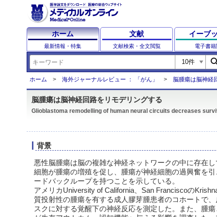
ホーム
文献
イーブ
最新情報・特集
文献検索・全文閲覧
電子書籍
sear
ホーム
海外ジャーナルレビュー ： 「がん」
脳腫瘍は脳神経
脳腫瘍は脳神経回路をリモデリングする
Glioblastoma remodelling of human neural circuits decreases survi
背景
悪性脳腫瘍は脳の複雑な神経ネットワークの中に存在し
細胞が腫瘍の増殖を促し、腫瘍が神経細胞の過興奮を引
ードバックループを持つことを示している。
アメリカUniversity of California、San Francisc
質投射性の腫瘍を有する成人膠芽腫患者のコホートで、
スクに対する覚醒下の神経反応を測定した。また、腫瘍