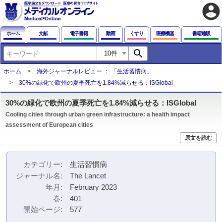
account_circle
ホーム
文献
電子書籍
動画
くすり
医療機器
書籍通販
search
ホーム
海外ジャーナルレビュー ： 「生活習慣病」
30%の緑化で欧州の夏季死亡を1.84%減らせる：ISGlobal
30%の緑化で欧州の夏季死亡を1.84%減らせる：ISGlobal
Cooling cities through urban green infrastructure: a health impact
assessment of European cities
原文を読む
カテゴリー
生活習慣病
ジャーナル名
The Lancet
年月
February 2023
巻
401
開始ページ
577