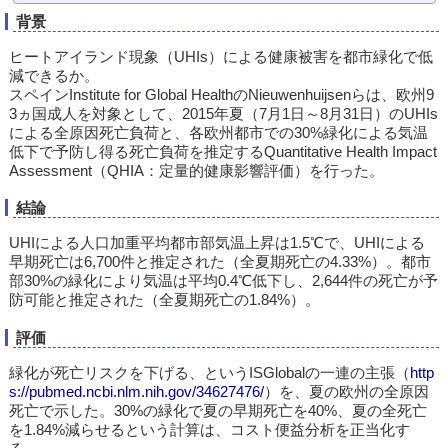
背景
ヒートアイランド現象（UHIs）による健康被害を都市緑化で低
減できるか。
スペインInstitute for Global HealthのNieuwenhuijsenらは、欧州9
3ヵ国成人を対象として、2015年夏（7月1日～8月31日）のUHIs
による全原因死亡負荷と、各欧州都市での30%緑化による気温
低下で予防し得る死亡負荷を推定するQuantitative Health Impact
Assessment（QHIA：定量的健康影響評価）を行った。
結論
UHIによる人口加重平均都市部気温上昇は1.5℃で、UHIによる
早期死亡は6,700件と推定された（全夏期死亡の4.33%）。都市
部30%の緑化により気温は平均0.4℃低下し、2,644件の死亡が予
防可能と推定された（全夏期死亡の1.84%）。
評価
緑化が死亡リスクを下げる、というISGlobalの一連の主張（
http
s://pubmed.ncbi.nlm.nih.gov/34627476/
）を、夏の欧州の全原因
死亡で示した。30%の緑化で夏の早期死亡を40%、夏の全死亡
を1.84%減らせるという計算は、コスト便益分析を正当化す