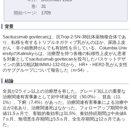
巻
31
開始ページ
1709
背景
Sacituzumab govitecanは、抗Trop-2-SN-38抗体薬物複合体であ
り、転移を有するトリプルネガティブ乳がんのほか、尿路上皮
がん・非小細胞肺がんでも有効性を示している。Columbia Univ
ersityのKalinskyらは、治療歴を持つ各種の転移性上皮がん患者
を対象としてsacituzumab govitecanを投与したバスケットデザ
インの第1/2相試験IMMU-132-01から、HR+・HER2-乳がん女性
のサブグループについて報告した（n=54）。
結論
全員が2ライン以上の治療歴を有した。グレード3以上の重要な
治療関連有害事象として好中球減少症（50.0%）、貧血（11.
1%）、下痢（7.4%）があった。治療関連有害事象による治療中
止が2名あり、治療関連死はなかった。フォローアップ期間中央
値11.5ヵ月で、客観的奏効率は31.5%、奏効持続期間は中央値8.
7ヵ月、無増悪生存期間は5.5ヵ月、全生存期間は12ヵ月であっ
た。