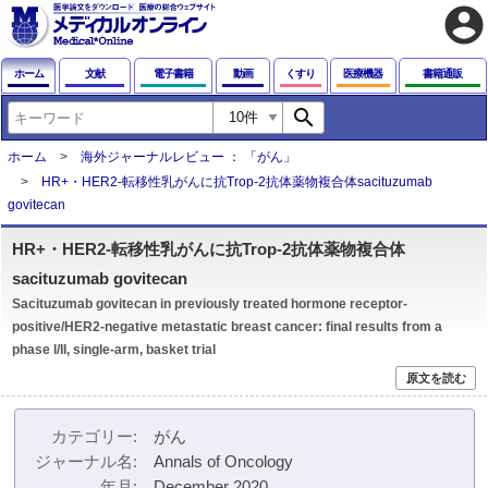
account_circle
ホーム
文献
電子書籍
動画
くすり
医療機器
書籍通販
search
ホーム
海外ジャーナルレビュー ： 「がん」
HR+・HER2-転移性乳がんに抗Trop-2抗体薬物複合体sacituzumab
govitecan
HR+・HER2-転移性乳がんに抗Trop-2抗体薬物複合体
sacituzumab govitecan
Sacituzumab govitecan in previously treated hormone receptor-
positive/HER2-negative metastatic breast cancer: final results from a
phase I/II, single-arm, basket trial
原文を読む
カテゴリー
がん
ジャーナル名
Annals of Oncology
年月
December 2020