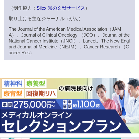
（制作協力：
Silex 知の文献サービス
）
取り上げる主なジャーナル（がん）
The Journal of the American Medical Association（JAM
A）、Journal of Clinical Oncology （JCO）、Journal of the
National Cancer Institute（JNCI）、Lancet、The New Engl
and Journal of Medicine（NEJM）、Cancer Research （C
ancer Res）