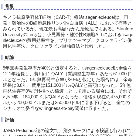
背景
キメラ抗原受容体T細胞（CAR-T）療法tisagenlecleucelは、再
発・難治性のB細胞急性リンパ性白血病（ALL）において有望と
みられているが、現在最も高額ながん治療法でもある。Stanford
UniversityのLinらは、小児再発・難治性B細胞ALLにおけるtisage
nlecleucelの費用効率性を、ブリナツモマブ、クロファラビン併
用化学療法、クロファラビン単独療法と比較した。
結論
5年無再発生存率が40%と仮定すると、tisagenlecleucelは余命を
12.1年延長し、費用は1 QALY（質調整生存年）あたり61,000ド
ルとなった。5年無再発生存率が20%と仮定した場合には、余命
延長は3.8年、費用は151,000ドル/QALYと高額になった。5年無
再発生存率0%で移植への橋渡しとして用いる場合には、それぞ
れ5.7年、184,000ドル/QALYとなった。価格を現在の475,000ド
ルから200,000ドルまたは350,000ドルに引き下げると、全ての
シナリオで妥当なwillingness-to-pay閾値に収まった。
評価
JAMA Pediatrics誌の論文で、別グループによる検証も行われて