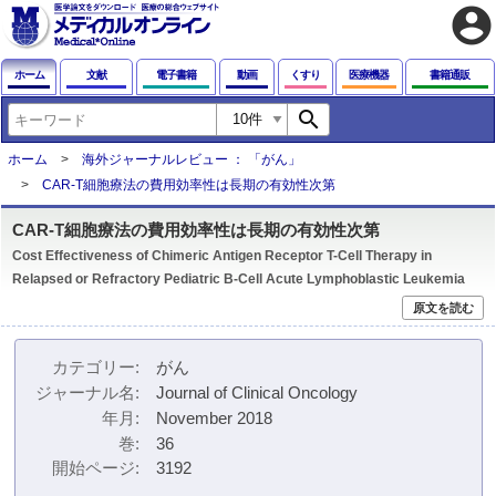
account_circle
ホーム
文献
電子書籍
動画
くすり
医療機器
書籍通販
search
ホーム
海外ジャーナルレビュー ： 「がん」
CAR-T細胞療法の費用効率性は長期の有効性次第
CAR-T細胞療法の費用効率性は長期の有効性次第
Cost Effectiveness of Chimeric Antigen Receptor T-Cell Therapy in
Relapsed or Refractory Pediatric B-Cell Acute Lymphoblastic Leukemia
原文を読む
カテゴリー
がん
ジャーナル名
Journal of Clinical Oncology
年月
November 2018
巻
36
開始ページ
3192