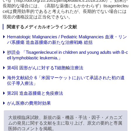
いる（http://doi.org/10.1001/jamapediatrics.2018.2530）。効果が
長期的な場合には、（高額な薬価にもかかわらず）tisagenlecleu
celは費用効率的であると考えられたが、長期的でない場合には
現在の価格設定は正当化できない。
関連するメディカルオンライン文献
Hematologic Malignancies / Pediatric Malignancies 血液・リン
パ系腫瘍 造血器腫瘍の新たな治療戦略 総括
抄読会 「Tisagenlecleucel in children and young adults with B-c
ell lymphoblastic leukemia.」
第4回 固形がんに対するT細胞輸注療法
海外文献紹介 6「米国マーケットにおいて承認された初の遺
伝子導入療法」
第2回 造血器腫瘍と免疫療法
がん医療の費用対効果
大規模臨床試験、新規の薬・機器・手法・因子・メカニズ
ムの発見に関する文献を主に取り上げ、原文の要約と専属
医師のコメントを掲載。