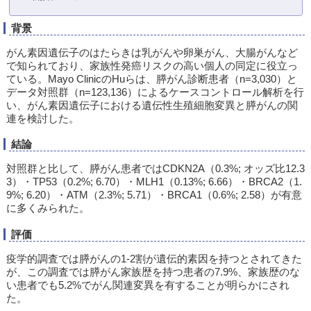
背景
がん素因遺伝子のはたらきは乳がんや卵巣がん、大腸がんなど
で知られており、家族性発癌リスクの高い個人の同定に役立っ
ている。Mayo ClinicのHuらは、膵がん診断患者（n=3,030）と
データ対照群（n=123,136）によるケースコントロール解析を行
い、がん素因遺伝子における遺伝性生殖細胞変異と膵がんの関
連を検討した。
結論
対照群と比して、膵がん患者ではCDKN2A（0.3%; オッズ比12.3
3）・TP53（0.2%; 6.70）・MLH1（0.13%; 6.66）・BRCA2（1.
9%; 6.20）・ATM（2.3%; 5.71）・BRCA1（0.6%; 2.58）が有意
に多くみられた。
評価
疫学的調査では膵がんの1-2割が遺伝的素因を持つとされてきた
が、この調査では膵がん家族歴を持つ患者の7.9%、家族歴のな
い患者でも5.2%でがん関連変異を有することが明らかにされ
た。