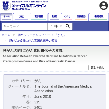
account_circle
ホーム
文献
電子書籍
動画
くすり
医療機器
書籍通販
search
ホーム
海外ジャーナルレビュー ： 「がん」
膵がんの5%にがん素因遺伝子の変異
膵がんの5%にがん素因遺伝子の変異
Association Between Inherited Germline Mutations in Cancer
Predisposition Genes and Risk of Pancreatic Cancer
原文を読む
カテゴリー
がん
ジャーナル名
The Journal of the American Medical
Association
年月
June 2018
巻
319
開始ページ
2401