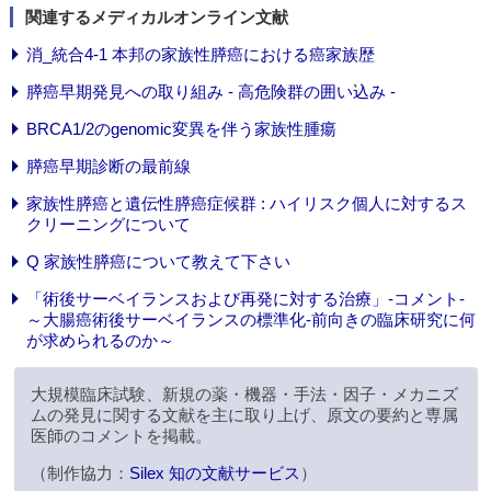
関連するメディカルオンライン文献
消_統合4-1 本邦の家族性膵癌における癌家族歴
膵癌早期発見への取り組み - 高危険群の囲い込み -
BRCA1/2のgenomic変異を伴う家族性腫瘍
膵癌早期診断の最前線
家族性膵癌と遺伝性膵癌症候群 : ハイリスク個人に対するス
クリーニングについて
Q 家族性膵癌について教えて下さい
「術後サーベイランスおよび再発に対する治療」-コメント-
～大腸癌術後サーベイランスの標準化-前向きの臨床研究に何
が求められるのか～
大規模臨床試験、新規の薬・機器・手法・因子・メカニズ
ムの発見に関する文献を主に取り上げ、原文の要約と専属
医師のコメントを掲載。
（制作協力：
Silex 知の文献サービス
）