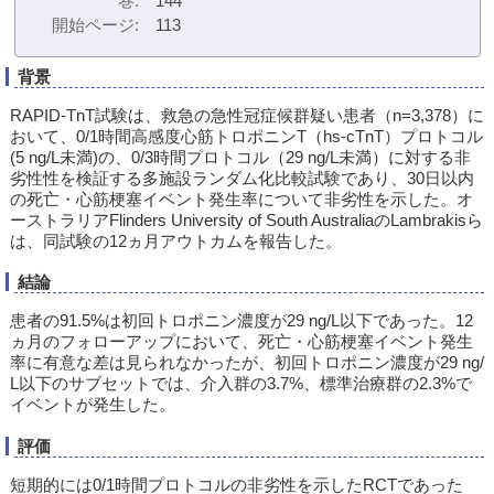
巻
144
開始ページ
113
背景
RAPID-TnT試験は、救急の急性冠症候群疑い患者（n=3,378）に
おいて、0/1時間高感度心筋トロポニンT（hs-cTnT）プロトコル
(5 ng/L未満)の、0/3時間プロトコル（29 ng/L未満）に対する非
劣性性を検証する多施設ランダム化比較試験であり、30日以内
の死亡・心筋梗塞イベント発生率について非劣性を示した。オ
ーストラリアFlinders University of South AustraliaのLambrakisら
は、同試験の12ヵ月アウトカムを報告した。
結論
患者の91.5%は初回トロポニン濃度が29 ng/L以下であった。12
ヵ月のフォローアップにおいて、死亡・心筋梗塞イベント発生
率に有意な差は見られなかったが、初回トロポニン濃度が29 ng/
L以下のサブセットでは、介入群の3.7%、標準治療群の2.3%で
イベントが発生した。
評価
短期的には0/1時間プロトコルの非劣性を示したRCTであった