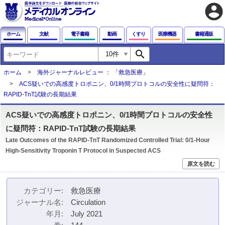
account_circle
ホーム
文献
電子書籍
動画
くすり
医療機器
書籍通販
search
ホーム
海外ジャーナルレビュー ： 「救急医療」
ACS疑いでの高感度トロポニン、0/1時間プロトコルの安全性に疑問符：
RAPID-TnT試験の長期結果
ACS疑いでの高感度トロポニン、0/1時間プロトコルの安全性
に疑問符：RAPID-TnT試験の長期結果
Late Outcomes of the RAPID-TnT Randomized Controlled Trial: 0/1-Hour
High-Sensitivity Troponin T Protocol in Suspected ACS
原文を読む
カテゴリー
救急医療
ジャーナル名
Circulation
年月
July 2021