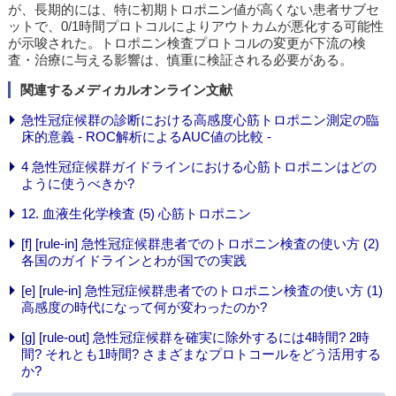
が、長期的には、特に初期トロポニン値が高くない患者サブセ
ットで、0/1時間プロトコルによりアウトカムが悪化する可能性
が示唆された。トロポニン検査プロトコルの変更が下流の検
査・治療に与える影響は、慎重に検証される必要がある。
関連するメディカルオンライン文献
急性冠症候群の診断における高感度心筋トロポニン測定の臨
床的意義 - ROC解析によるAUC値の比較 -
4 急性冠症候群ガイドラインにおける心筋トロポニンはどの
ように使うべきか?
12. 血液生化学検査 (5) 心筋トロポニン
[f] [rule-in] 急性冠症候群患者でのトロポニン検査の使い方 (2)
各国のガイドラインとわが国での実践
[e] [rule-in] 急性冠症候群患者でのトロポニン検査の使い方 (1)
高感度の時代になって何が変わったのか?
[g] [rule-out] 急性冠症候群を確実に除外するには4時間? 2時
間? それとも1時間? さまざまなプロトコールをどう活用する
か?