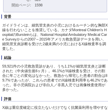
開始ページ
1598
背景
ガイドラインは、細気管支炎の小児におけるルーチン的な胸部X
線を行わないことを推奨している。カナダMontreal Children’s H
ospitalのBursteinらは、National Hospital Ambulatory Medical Car
e Surveyからの2007～2015年アメリカ救急受診データを用い、
細気管支炎診断を受けた2歳未満の小児におけるX線検査率を調
査した。
結論
59,921件の小児救急受診があり、うち1.1%が細気管支炎と診断
された（中央値生後8ヶ月）。46.1%がX線検査を受け、その割
合に年ごとの変化はなかった。救急から帰宅した患者の割合は8
9.7%であったが、これらの患者でのX線検査利用率も46.2%であ
った。非小児病院および非白人／非黒人児では画像検査使用が
多かった。
評価
X線は重症度確定に役立たないだけでなく抗菌薬利用を増やすな