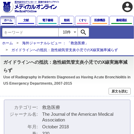
account_circle
ホーム
文献
電子書籍
動画
くすり
医療機器
書籍通販
search
ホーム
海外ジャーナルレビュー ： 「救急医療」
ガイドラインへの抵抗：急性細気管支炎小児でのX線実施率減らず
ガイドラインへの抵抗：急性細気管支炎小児でのX線実施率減
らず
Use of Radiography in Patients Diagnosed as Having Acute Bronchiolitis in
US Emergency Departments, 2007-2015
原文を読む
カテゴリー
救急医療
ジャーナル名
The Journal of the American Medical
Association
年月
October 2018
巻
320