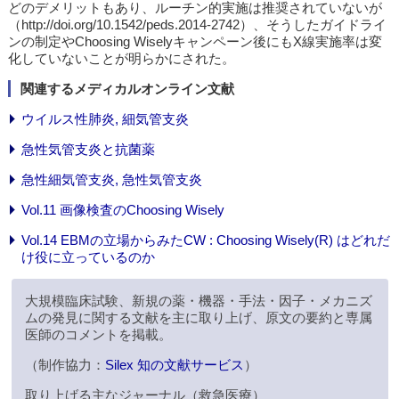
どのデメリットもあり、ルーチン的実施は推奨されていないが
（http://doi.org/10.1542/peds.2014-2742）、そうしたガイドライ
ンの制定やChoosing Wiselyキャンペーン後にもX線実施率は変
化していないことが明らかにされた。
関連するメディカルオンライン文献
ウイルス性肺炎, 細気管支炎
急性気管支炎と抗菌薬
急性細気管支炎, 急性気管支炎
Vol.11 画像検査のChoosing Wisely
Vol.14 EBMの立場からみたCW : Choosing Wisely(R) はどれだ
け役に立っているのか
大規模臨床試験、新規の薬・機器・手法・因子・メカニズ
ムの発見に関する文献を主に取り上げ、原文の要約と専属
医師のコメントを掲載。
（制作協力：
Silex 知の文献サービス
）
取り上げる主なジャーナル（救急医療）