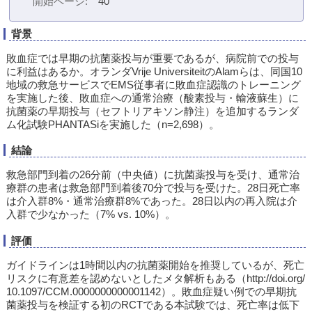
開始ページ
40
背景
敗血症では早期の抗菌薬投与が重要であるが、病院前での投与
に利益はあるか。オランダVrije UniversiteitのAlamらは、同国10
地域の救急サービスでEMS従事者に敗血症認識のトレーニング
を実施した後、敗血症への通常治療（酸素投与・輸液蘇生）に
抗菌薬の早期投与（セフトリアキソン静注）を追加するランダ
ム化試験PHANTASiを実施した（n=2,698）。
結論
救急部門到着の26分前（中央値）に抗菌薬投与を受け、通常治
療群の患者は救急部門到着後70分で投与を受けた。28日死亡率
は介入群8%・通常治療群8%であった。28日以内の再入院は介
入群で少なかった（7% vs. 10%）。
評価
ガイドラインは1時間以内の抗菌薬開始を推奨しているが、死亡
リスクに有意差を認めないとしたメタ解析もある（http://doi.org/
10.1097/CCM.0000000000001142）。敗血症疑い例での早期抗
菌薬投与を検証する初のRCTである本試験では、死亡率は低下