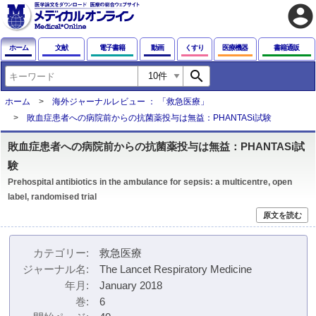
account_circle
ホーム
文献
電子書籍
動画
くすり
医療機器
書籍通販
search
ホーム
海外ジャーナルレビュー ： 「救急医療」
敗血症患者への病院前からの抗菌薬投与は無益：PHANTASi試験
敗血症患者への病院前からの抗菌薬投与は無益：PHANTASi試
験
Prehospital antibiotics in the ambulance for sepsis: a multicentre, open
label, randomised trial
原文を読む
カテゴリー
救急医療
ジャーナル名
The Lancet Respiratory Medicine
年月
January 2018
巻
6