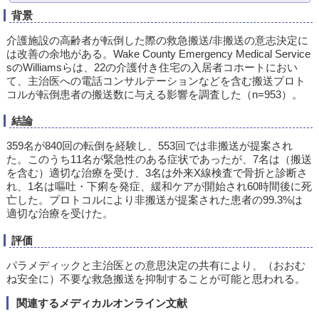
背景
介護施設の高齢者が転倒した際の救急搬送/非搬送の意志決定に
は改善の余地がある。Wake County Emergency Medical Service
sのWilliamsらは、22の介護付き住宅の入居者コホートにおい
て、主治医への電話コンサルテーションなどを含む搬送プロト
コルが転倒患者の搬送数に与える影響を調査した（n=953）。
結論
359名が840回の転倒を経験し、553回では非搬送が提案され
た。このうち11名が緊急性のある症状であったが、7名は（搬送
を含む）適切な治療を受け、3名は外来X線検査で骨折と診断さ
れ、1名は嘔吐・下痢を発症、緩和ケアが開始され60時間後に死
亡した。プロトコルにより非搬送が提案された患者の99.3%は
適切な治療を受けた。
評価
パラメディックと主治医との意思決定の共有により、（おおむ
ね安全に）不要な救急搬送を抑制することが可能と思われる。
関連するメディカルオンライン文献