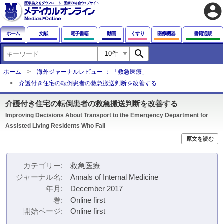
account_circle
ホーム
文献
電子書籍
動画
くすり
医療機器
書籍通販
search
ホーム
海外ジャーナルレビュー ： 「救急医療」
介護付き住宅の転倒患者の救急搬送判断を改善する
介護付き住宅の転倒患者の救急搬送判断を改善する
Improving Decisions About Transport to the Emergency Department for
Assisted Living Residents Who Fall
原文を読む
カテゴリー
救急医療
ジャーナル名
Annals of Internal Medicine
年月
December 2017
巻
Online first
開始ページ
Online first