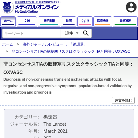
account_circle
ホーム
文献
電子書籍
動画
くすり
医療機器
書籍通販
search
ホーム
海外ジャーナルレビュー ： 「循環器」
非コンセンサスTIAの脳梗塞リスクはクラッシックTIAと同等：OXVASC
非コンセンサスTIAの脳梗塞リスクはクラッシックTIAと同等：
OXVASC
Diagnosis of non-consensus transient ischaemic attacks with focal,
negative, and non-progressive symptoms: population-based validation by
investigation and prognosis
原文を読む
カテゴリー
循環器
ジャーナル名
The Lancet
年月
March 2021