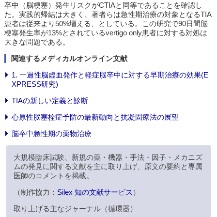
卒中（脳梗塞）発生リスクがCTIAと同等であることを確認し
た。実践的帰結は大きく、著者らは急性期治療の対象となるTIA
患者は従来より50%増える、としている。この研究で90日間脳
梗塞発生率が13%とされているvertigo only患者に対する対処は
大きな問題である。
関連するメディカルオンライン文献
1. 一過性脳虚血発作と軽症脳卒中に対する早期治療の効果(E
XPRESS研究)
TIAの新しい定義と診断
心原性脳塞栓症予防の最新動向と抗凝固療法の展望
脳卒中急性期の薬物治療
大規模臨床試験、新規の薬・機器・手法・因子・メカニズ
ムの発見に関する文献を主に取り上げ、原文の要約と専属
医師のコメントを掲載。
（制作協力：
Silex 知の文献サービス
）
取り上げる主なジャーナル（循環器）