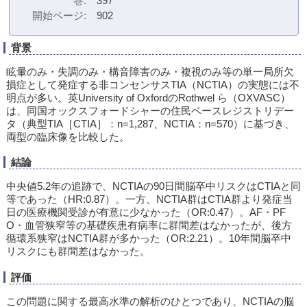
巻
397
開始ページ
902
背景
眩暈のみ・失調のみ・構音障害のみ・複視のみ等の単一局所欠
損症として発症する非コンセンサスTIA（NCTIA）の実態には不
明点が多い。英University of OxfordのRothwel ら（OXVASC）
は、同国オックスフォードシャーの住民ベースレジストリデー
タ（典型TIA［CTIA］：n=1,287、NCTIA：n=570）に基づき、
両型の臨床像を比較した。
結論
中央値5.2年の追跡で、NCTIAの90日間脳卒中リスクはCTIAと同
等であった（HR:0.87）。一方、NCTIA群はCTIA群より発症当
日の医療機関受診が有意に少なかった（OR:0.47）。AF・PF
O・血管狭窄等の基礎疾患有病率に群間差はなかったが、後方
循環系狭窄はNCTIA群が多かった（OR:2.21）。10年間脳卒中
リスクにも群間差はなかった。
評価
この問題に関する最高水準の解析のひとつであり、NCTIAの脳